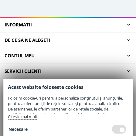
INFORMATII
DE CE SA NE ALEGETI
CONTUL MEU
SERVICII CLIENTI
CONTACT
Acest website foloseste cookies
Folosim cookie-uri pentru a personaliza conținutul și anunțurile,
pentru a oferi funcții de rețele sociale și pentru a analiza traficul.
Email:
office@elaptepraf.ro
De asemenea, le oferim partenerilor de rețele sociale, de
Telefon:
0745-964-449
publicitate și de analize informații cu privire la modul în care
Citeste mai mult
folosiți site-ul nostru. Aceștia le pot combina cu alte informații
Adresa:
Sos. Borsului, Nr. 20, Oradea, Jud. Bihor
oferite de dvs. sau culese în urma folosirii serviciilor lor.
Necesare