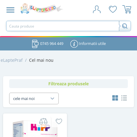
0745 964 449
Informatii utile
eLaptePraf
/
Cel mai nou
Filtreaza produsele
cele mai noi