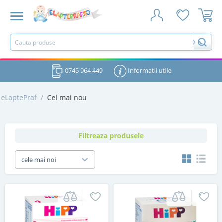
0745 964 449
Informatii utile
eLaptePraf
/
Cel mai nou
Filtreaza produsele
cele mai noi