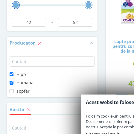
-
Lapte pr
Producator
pentru coli
de la 
Hipp
4
Humana
Topfer
Acest website folose
Varsta
Folosim cookie-uri pentru a 
De asemenea, le oferim parten
nostru. Aceștia le pot combin