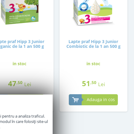
pte praf Hipp 3 Junior
Lapte praf Hipp 3 Junior
ganic de la 1 an 500 g
Combiotic de la 1 an 500 g
in stoc
in stoc
47
51
,50
,50
Lei
Lei
Adauga in cos
Adauga in cos
 pentru a analiza traficul.
odul în care folosiți site-ul
.