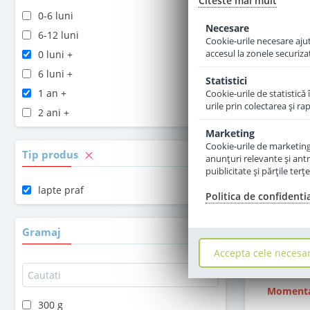
Citeste mai mult
0-6 luni
Necesare
6-12 luni
Cookie-urile necesare ajută
accesul la zonele securiza
0 luni +
6 luni +
Statistici
1 an +
Cookie-urile de statistică 
urile prin colectarea şi r
2 ani +
Marketing
Cookie-urile de marketing s
Tip produs
Lapte 
anunţuri relevante şi antr
Kindergetr
puiblicitate şi părţile ter
a
lapte praf
Politica de confidenti
sto
Gramaj
4
Accepta cele necesa
Momenta
300 g