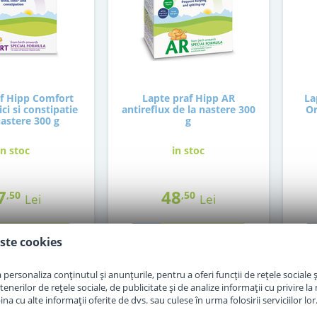
af Hipp Comfort
Lapte praf Hipp AR
La
ci si constipatie
antireflux de la nastere 300
Or
nastere 300 g
g
in stoc
in stoc
7
48
,50
,50
Lei
Lei
Adauga in cos
Adauga in cos
ste cookies
personaliza conținutul și anunțurile, pentru a oferi funcții de rețele sociale și
erilor de rețele sociale, de publicitate și de analize informații cu privire la m
a cu alte informații oferite de dvs. sau culese în urma folosirii serviciilor lor