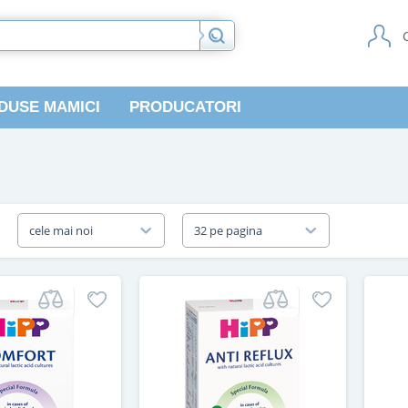
DUSE MAMICI
PRODUCATORI
a
cele mai noi
32 pe pagina