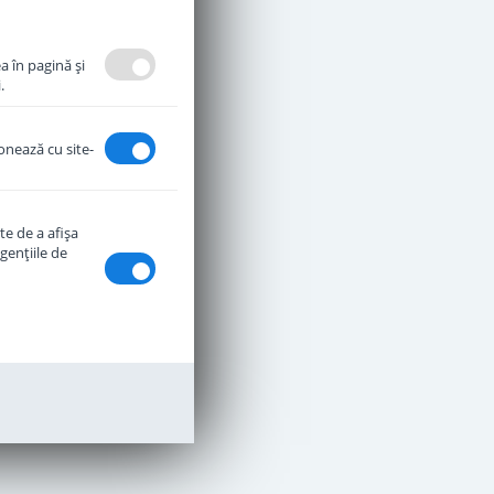
a în pagină şi
.
ionează cu site-
te de a afişa
genţiile de