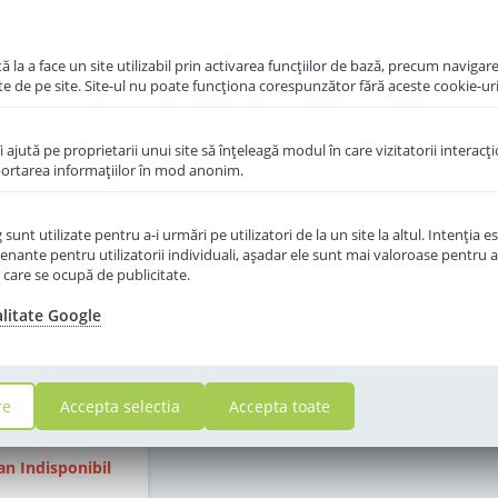
 la a face un site utilizabil prin activarea funcţiilor de bază, precum navigare
te de pe site. Site-ul nu poate funcţiona corespunzător fără aceste cookie-uri
îi ajută pe proprietarii unui site să înţeleagă modul în care vizitatorii interacţ
aportarea informaţiilor în mod anonim.
unt utilizate pentru a-i urmări pe utilizatori de la un site la altul. Intenţia es
praf Humana
enante pentru utilizatorii individuali, aşadar ele sunt mai valoroase pentru a
ank 1+ DE de la 1
ţe care se ocupă de publicitate.
n 650 g
alitate Google
c epuizat
2
re
Accepta selectia
Accepta toate
,00
Lei
n Indisponibil