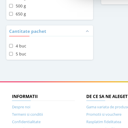
500 g
650 g
Cantitate pachet
4 buc
5 buc
INFORMATII
DE CE SA NE ALEGET
Despre noi
Gama variata de produs
Termeni si conditii
Promotii si vouchere
Confidentialitate
Rasplatim fidelitatea