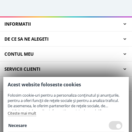
INFORMATII
DE CE SA NE ALEGETI
CONTUL MEU
SERVICII CLIENTI
CONTACT
Acest website foloseste cookies
Folosim cookie-uri pentru a personaliza conținutul și anunțurile,
pentru a oferi funcții de rețele sociale și pentru a analiza traficul.
Email:
office@elaptepraf.ro
De asemenea, le oferim partenerilor de rețele sociale, de
Telefon:
0745-964-449
publicitate și de analize informații cu privire la modul în care
Citeste mai mult
folosiți site-ul nostru. Aceștia le pot combina cu alte informații
Adresa:
Sos. Borsului, Nr. 20, Oradea, Jud. Bihor
oferite de dvs. sau culese în urma folosirii serviciilor lor.
Necesare