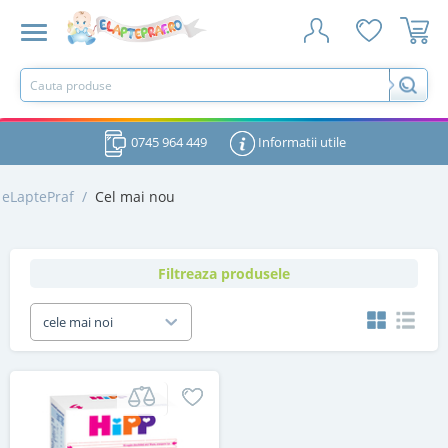
0745 964 449
Informatii utile
eLaptePraf
/
Cel mai nou
Filtreaza produsele
cele mai noi