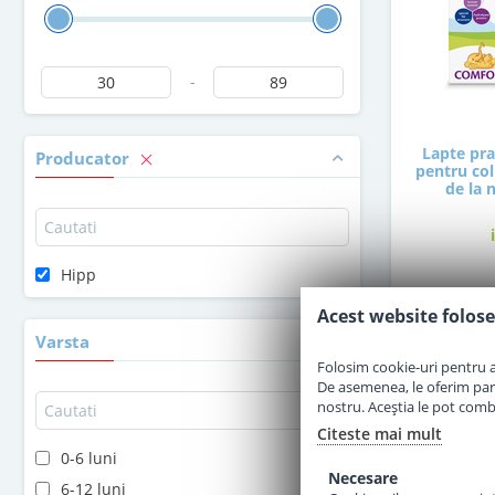
-
Lapte pr
Producator
pentru coli
de la 
Hipp
4
Acest website folose
Varsta
Folosim cookie-uri pentru a 
De asemenea, le oferim parten
nostru. Aceștia le pot combin
Citeste mai mult
0-6 luni
Necesare
6-12 luni