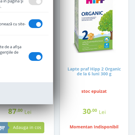
a în pagină şi
.
ionează cu site-
te de a afişa
genţiile de
te praf Hipp 2 Organic
Lapte praf Hipp 2 Organic
iotic de la 6 luni 800 g
de la 6 luni 300 g
in stoc
stoc epuizat
87
30
,00
,00
Lei
Lei
Momentan Indisponibil
Adauga in cos