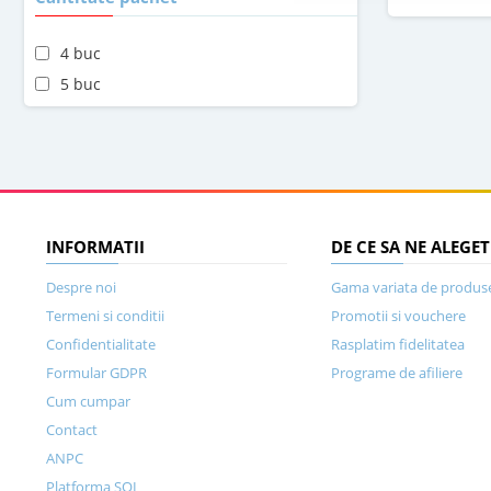
4 buc
5 buc
INFORMATII
DE CE SA NE ALEGET
Despre noi
Gama variata de produs
Termeni si conditii
Promotii si vouchere
Confidentialitate
Rasplatim fidelitatea
Formular GDPR
Programe de afiliere
Cum cumpar
Contact
ANPC
Platforma SOL