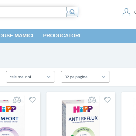
DUSE MAMICI
PRODUCATORI
a
cele mai noi
32 pe pagina