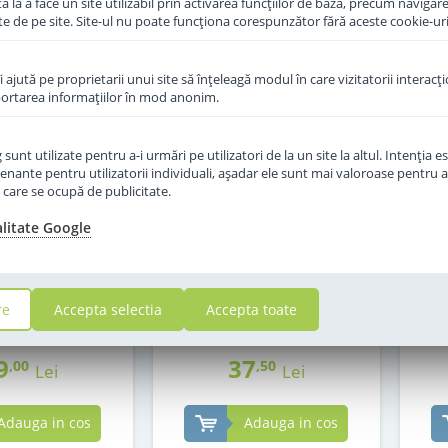
 la a face un site utilizabil prin activarea funcţiilor de bază, precum navigare
te de pe site. Site-ul nu poate funcţiona corespunzător fără aceste cookie-uri
îi ajută pe proprietarii unui site să înţeleagă modul în care vizitatorii interacţ
aportarea informaţiilor în mod anonim.
unt utilizate pentru a-i urmări pe utilizatori de la un site la altul. Intenţia es
enante pentru utilizatorii individuali, aşadar ele sunt mai valoroase pentru a
ţe care se ocupă de publicitate.
alitate Google
f Hipp 1 Organic
Lapte praf Hipp 2 Organic
Lap
de la nastere 800
Combiotic de la 6 luni 300 g
Comb
g
in stoc
in stoc
re
Accepta selectia
Accepta toate
9
37
,00
,50
Lei
Lei
Adauga in cos
Adauga in cos