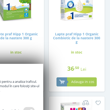
te praf Hipp 1 Organic
Lapte praf Hipp 1 Organic
de la nastere 300 g
Combiotic de la nastere 300
g
in stoc
in stoc
30
36
,00
,50
Lei
Lei
 pentru a analiza traficul.
Adauga in cos
Adauga in cos
odul în care folosiți site-ul
.