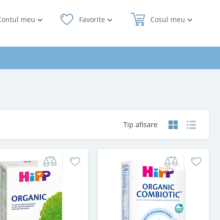
Contul meu
Favorite
Cosul meu
Tip afisare