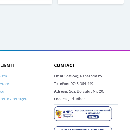
CLIENTI
CONTACT
lata
Email:
office@elaptepraf.ro
ivrare
Telefon:
0745-964-449
etur
Adresa:
Sos. Borsului, Nr. 20,
retur / retragere
Oradea, Jud. Bihor