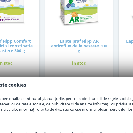
af Hipp Comfort
Lapte praf Hipp AR
Lap
ci si constipatie
antireflux de la nastere 300
nastere 300 g
g
in stoc
in stoc
7
48
,50
,50
Lei
Lei
ste cookies
personaliza conținutul și anunțurile, pentru a oferi funcții de rețele sociale și
Adauga in cos
Adauga in cos
erilor de rețele sociale, de publicitate și de analize informații cu privire la m
a cu alte informații oferite de dvs. sau culese în urma folosirii serviciilor lor