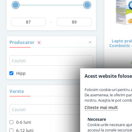
-
Lapte pra
Producator
Combiotic 
Hipp
Acest website folose
8
Folosim cookie-uri pentru a 
Varsta
De asemenea, le oferim parten
nostru. Aceștia le pot combin
Citeste mai mult
Necesare
0-6 luni
Cookie-urile necesare ajută
accesul la zonele securiza
6-12 luni