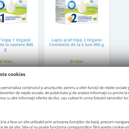
f Hipp 1 Organic
Lapte praf Hipp 2 Organic
de la nastere 800
Combiotic de la 6 luni 800 g
g
in stoc
in stoc
ste cookies
9
87
,00
,00
Lei
Lei
personaliza conținutul și anunțurile, pentru a oferi funcții de rețele sociale și
erilor de rețele sociale, de publicitate și de analize informații cu privire la m
Adauga in cos
Adauga in cos
a cu alte informații oferite de dvs. sau culese în urma folosirii serviciilor lor
 la a face un site utilizabil prin activarea funcţiilor de bază, precum navigare
te de pe site. Site-ul nu poate funcţiona corespunzător fără aceste cookie-uri