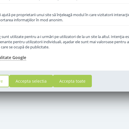
îi ajută pe proprietarii unui site să înţeleagă modul în care vizitatorii interacţ
aportarea informaţiilor în mod anonim.
unt utilizate pentru a-i urmări pe utilizatori de la un site la altul. Intenţia es
enante pentru utilizatorii individuali, aşadar ele sunt mai valoroase pentru a
ţe care se ocupă de publicitate.
alitate Google
re
Accepta selectia
Accepta toate