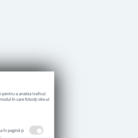
 pentru a analiza traficul.
odul în care folosiți site-ul
.
a în pagină şi
.