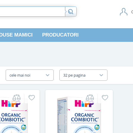
DUSE MAMICI
PRODUCATORI
a
cele mai noi
32 pe pagina