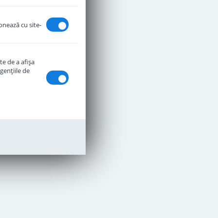
ionează cu site-
te de a afişa
genţiile de