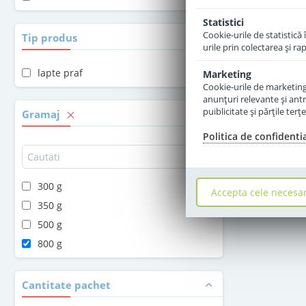
Statistici
Cookie-urile de statistică 
Tip produs
urile prin colectarea şi r
lapte praf
Marketing
Cookie-urile de marketing s
anunţuri relevante şi antr
puiblicitate şi părţile ter
Gramaj
Politica de confidenti
300 g
Accepta cele necesa
350 g
500 g
800 g
Cantitate pachet