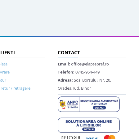
CLIENTI
CONTACT
lata
Email:
office@elaptepraf.ro
ivrare
Telefon:
0745-964-449
etur
Adresa:
Sos. Borsului, Nr. 20,
retur / retragere
Oradea, Jud. Bihor