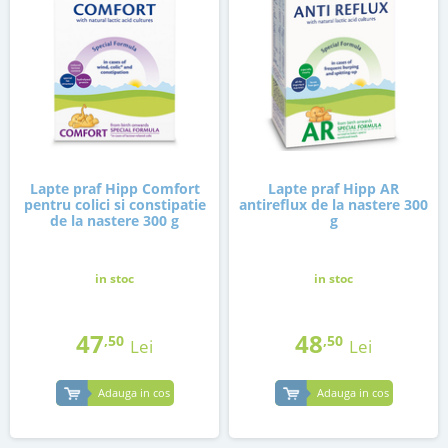
Lapte praf Hipp Comfort
Lapte praf Hipp AR
pentru colici si constipatie
antireflux de la nastere 300
de la nastere 300 g
g
in stoc
in stoc
47
48
,50
,50
Lei
Lei
Adauga in cos
Adauga in cos