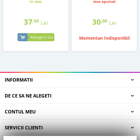
in stoc
stoc epuizat
37
30
,50
,00
Lei
Lei
Adauga in cos
Momentan Indisponibil
INFORMATII
DE CE SA NE ALEGETI
CONTUL MEU
SERVICII CLIENTI