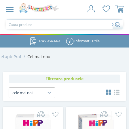
0745 964 449
Informatii utile
eLaptePraf
/
Cel mai nou
Filtreaza produsele
cele mai noi