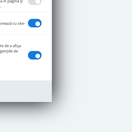
a în pagină şi
.
ionează cu site-
te de a afişa
genţiile de