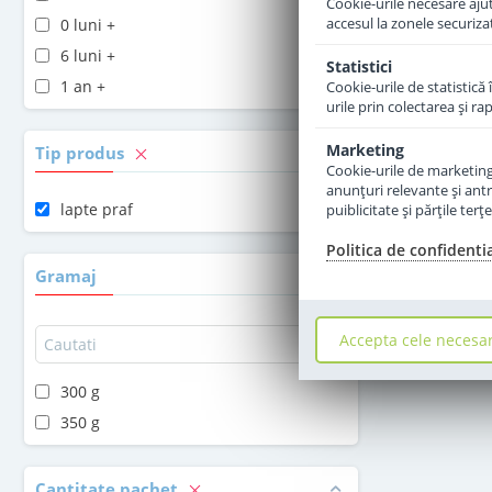
Cookie-urile necesare ajută
accesul la zonele securiza
0 luni +
6 luni +
Statistici
1 an +
Cookie-urile de statistică 
urile prin colectarea şi r
Marketing
Tip produs
Cookie-urile de marketing s
anunţuri relevante şi antr
lapte praf
puiblicitate şi părţile ter
Politica de confidenti
Gramaj
Accepta cele necesa
300 g
350 g
Cantitate pachet