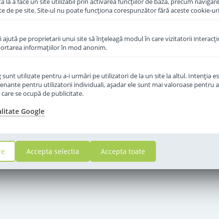
 la a face un site utilizabil prin activarea funcţiilor de bază, precum navigare
te de pe site. Site-ul nu poate funcţiona corespunzător fără aceste cookie-uri
îi ajută pe proprietarii unui site să înţeleagă modul în care vizitatorii interacţ
aportarea informaţiilor în mod anonim.
unt utilizate pentru a-i urmări pe utilizatori de la un site la altul. Intenţia es
enante pentru utilizatorii individuali, aşadar ele sunt mai valoroase pentru a
ţe care se ocupă de publicitate.
alitate Google
re
Accepta selectia
Accepta toate