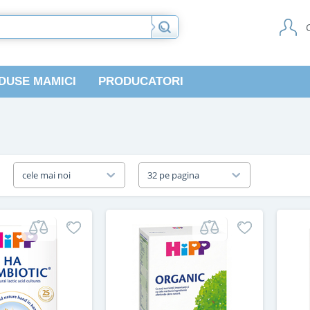
DUSE MAMICI
PRODUCATORI
a
cele mai noi
32 pe pagina