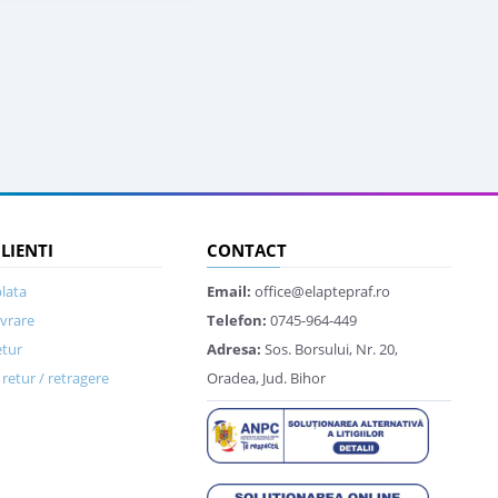
CLIENTI
CONTACT
lata
Email:
office@elaptepraf.ro
ivrare
Telefon:
0745-964-449
etur
Adresa:
Sos. Borsului, Nr. 20,
retur / retragere
Oradea, Jud. Bihor