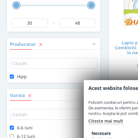
-
Lapte p
Producator
Combiotic 
la na
Hipp
4
Acest website folose
Varsta
Folosim cookie-uri pentru a 
De asemenea, le oferim parten
nostru. Aceștia le pot combin
Citeste mai mult
0-6 luni
Necesare
6-12 luni