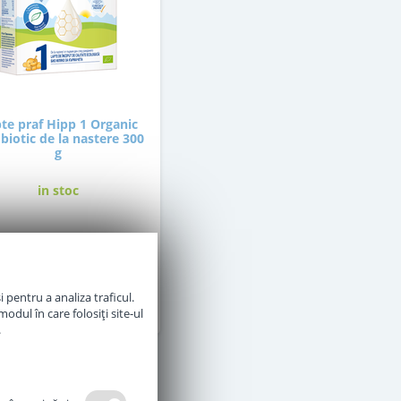
te praf Hipp 1 Organic
iotic de la nastere 300
g
in stoc
36
,50
Lei
 pentru a analiza traficul.
Adauga in cos
odul în care folosiți site-ul
.