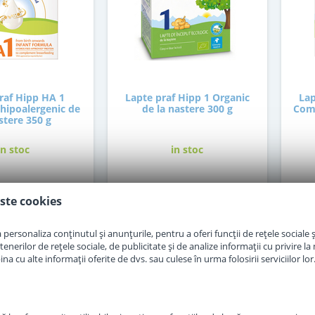
raf Hipp HA 1
Lapte praf Hipp 1 Organic
Lap
hipoalergenic de
de la nastere 300 g
Comb
stere 350 g
in stoc
in stoc
7
30
,50
,00
Lei
Lei
ste cookies
personaliza conținutul și anunțurile, pentru a oferi funcții de rețele sociale și
Adauga in cos
Adauga in cos
erilor de rețele sociale, de publicitate și de analize informații cu privire la m
a cu alte informații oferite de dvs. sau culese în urma folosirii serviciilor lor