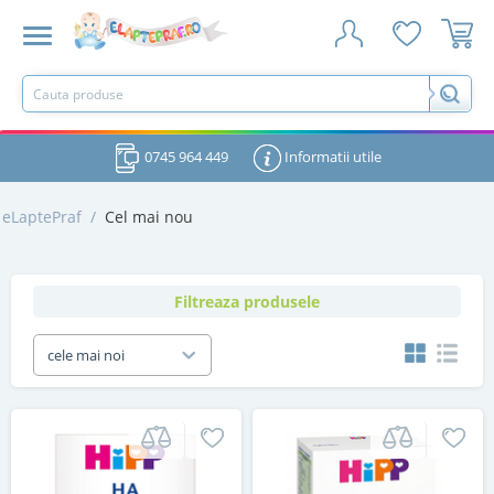
0745 964 449
Informatii utile
eLaptePraf
/
Cel mai nou
Filtreaza produsele
cele mai noi