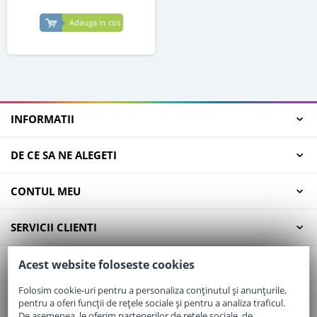
Adauga in cos
INFORMATII
DE CE SA NE ALEGETI
CONTUL MEU
SERVICII CLIENTI
CONTACT
Acest website foloseste cookies
Folosim cookie-uri pentru a personaliza conținutul și anunțurile,
pentru a oferi funcții de rețele sociale și pentru a analiza traficul.
Email:
office@elaptepraf.ro
De asemenea, le oferim partenerilor de rețele sociale, de