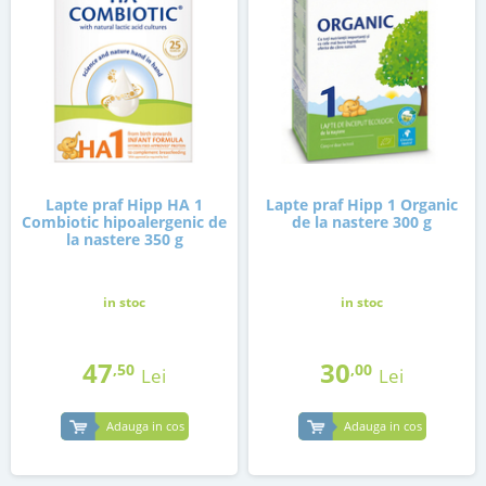
Lapte praf Hipp HA 1
Lapte praf Hipp 1 Organic
Combiotic hipoalergenic de
de la nastere 300 g
la nastere 350 g
in stoc
in stoc
47
30
,50
,00
Lei
Lei
Adauga in cos
Adauga in cos