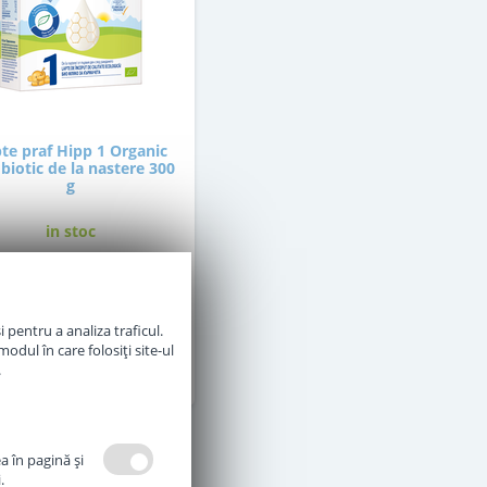
te praf Hipp 1 Organic
iotic de la nastere 300
g
in stoc
36
,50
Lei
 pentru a analiza traficul.
odul în care folosiți site-ul
Adauga in cos
.
a în pagină şi
.