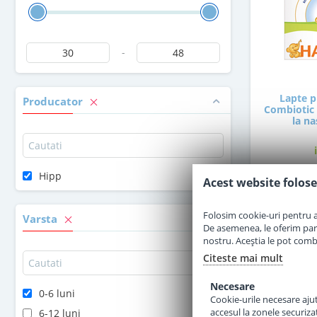
-
Lapte p
Producator
Combiotic 
la na
Hipp
Acest website folose
4
Folosim cookie-uri pentru a 
Varsta
De asemenea, le oferim parten
nostru. Aceștia le pot combin
Citeste mai mult
Necesare
0-6 luni
Cookie-urile necesare ajută
accesul la zonele securiza
6-12 luni