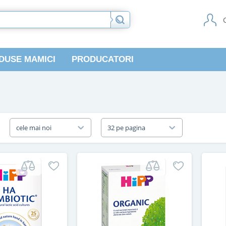
DUSE MAMICI
PRODUCATORI
a
cele mai noi
32 pe pagina