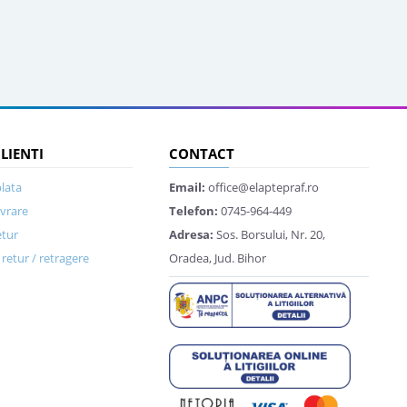
CLIENTI
CONTACT
lata
Email:
office@elaptepraf.ro
ivrare
Telefon:
0745-964-449
etur
Adresa:
Sos. Borsului, Nr. 20,
retur / retragere
Oradea, Jud. Bihor