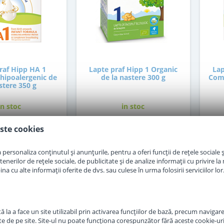
raf Hipp HA 1
Lapte praf Hipp 1 Organic
Lap
hipoalergenic de
de la nastere 300 g
Comb
stere 350 g
in stoc
in stoc
ste cookies
7
30
,50
,00
Lei
Lei
personaliza conținutul și anunțurile, pentru a oferi funcții de rețele sociale și
erilor de rețele sociale, de publicitate și de analize informații cu privire la m
Adauga in cos
Adauga in cos
a cu alte informații oferite de dvs. sau culese în urma folosirii serviciilor lor
 la a face un site utilizabil prin activarea funcţiilor de bază, precum navigare
te de pe site. Site-ul nu poate funcţiona corespunzător fără aceste cookie-uri