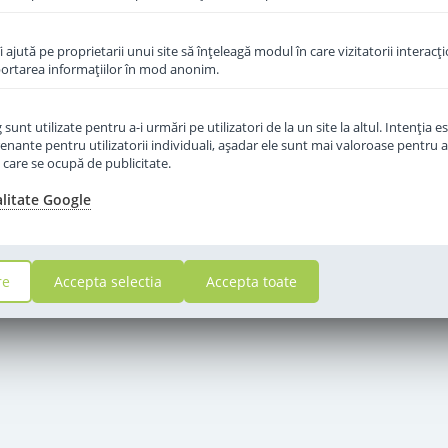
îi ajută pe proprietarii unui site să înţeleagă modul în care vizitatorii interacţ
aportarea informaţiilor în mod anonim.
unt utilizate pentru a-i urmări pe utilizatori de la un site la altul. Intenţia es
enante pentru utilizatorii individuali, aşadar ele sunt mai valoroase pentru a
ţe care se ocupă de publicitate.
alitate Google
re
Accepta selectia
Accepta toate