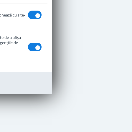
ionează cu site-
te de a afişa
genţiile de