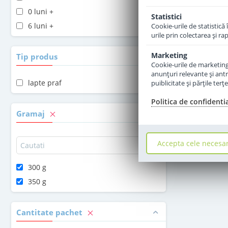
0 luni +
Statistici
6 luni +
Cookie-urile de statistică 
urile prin colectarea şi r
Marketing
Tip produs
Cookie-urile de marketing s
anunţuri relevante şi antr
lapte praf
puiblicitate şi părţile ter
Politica de confidenti
Gramaj
Accepta cele necesa
300 g
350 g
Cantitate pachet