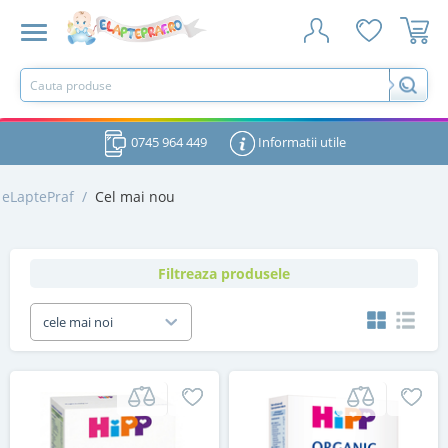
0745 964 449
Informatii utile
eLaptePraf
/
Cel mai nou
Filtreaza produsele
cele mai noi