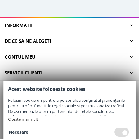
INFORMATII
DE CE SA NE ALEGETI
CONTUL MEU
SERVICII CLIENTI
CONTACT
Acest website foloseste cookies
Folosim cookie-uri pentru a personaliza conținutul și anunțurile,
pentru a oferi funcții de rețele sociale și pentru a analiza traficul.
Email:
office@elaptepraf.ro
De asemenea, le oferim partenerilor de rețele sociale, de
Telefon:
0745-964-449
publicitate și de analize informații cu privire la modul în care
Citeste mai mult
folosiți site-ul nostru. Aceștia le pot combina cu alte informații
Adresa:
Sos. Borsului, Nr. 20, Oradea, Jud. Bihor
oferite de dvs. sau culese în urma folosirii serviciilor lor.
Necesare