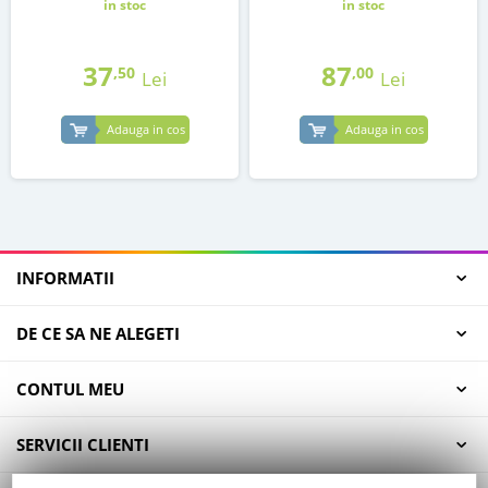
in stoc
in stoc
37
87
,50
,00
Lei
Lei
Adauga in cos
Adauga in cos
INFORMATII
DE CE SA NE ALEGETI
CONTUL MEU
SERVICII CLIENTI