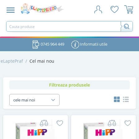
0745 964 449
Informatii utile
eLaptePraf
/
Cel mai nou
Filtreaza produsele
cele mai noi