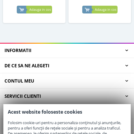
Adauga in cos
Adauga in cos
INFORMATII
DE CE SA NE ALEGETI
CONTUL MEU
SERVICII CLIENTI
CONTACT
Acest website foloseste cookies
Folosim cookie-uri pentru a personaliza conținutul și anunțurile,
pentru a oferi funcții de rețele sociale și pentru a analiza traficul.
Email:
office@elaptepraf.ro
De asemenea, le oferim partenerilor de rețele sociale, de