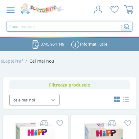
0745 964 449
Informatii utile
eLaptePraf
/
Cel mai nou
Filtreaza produsele
cele mai noi