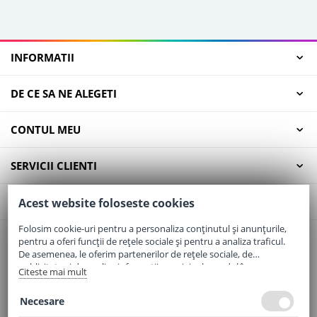
INFORMATII
DE CE SA NE ALEGETI
CONTUL MEU
SERVICII CLIENTI
CONTACT
Acest website foloseste cookies
Folosim cookie-uri pentru a personaliza conținutul și anunțurile,
pentru a oferi funcții de rețele sociale și pentru a analiza traficul.
Email:
office@elaptepraf.ro
De asemenea, le oferim partenerilor de rețele sociale, de
Telefon:
0745-964-449
publicitate și de analize informații cu privire la modul în care
Citeste mai mult
folosiți site-ul nostru. Aceștia le pot combina cu alte informații
Adresa:
Sos. Borsului, Nr. 20, Oradea, Jud. Bihor
oferite de dvs. sau culese în urma folosirii serviciilor lor.
Necesare