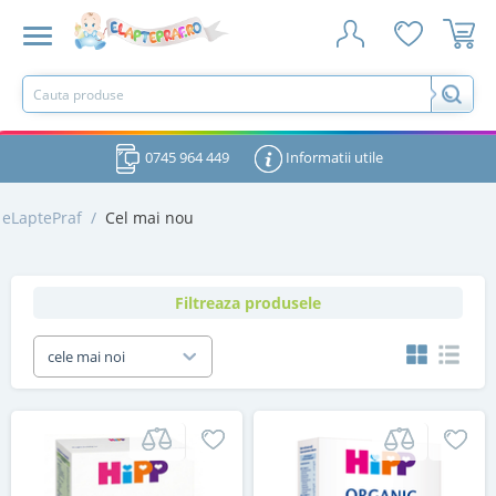
0745 964 449
Informatii utile
eLaptePraf
/
Cel mai nou
Filtreaza produsele
cele mai noi