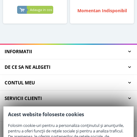
Adauga in cos
Momentan Indisponibil
INFORMATII
DE CE SA NE ALEGETI
CONTUL MEU
SERVICII CLIENTI
CONTACT
Acest website foloseste cookies
Folosim cookie-uri pentru a personaliza conținutul și anunțurile,
pentru a oferi funcții de rețele sociale și pentru a analiza traficul.
Email:
office@elaptepraf.ro
De asemenea, le oferim partenerilor de rețele sociale, de