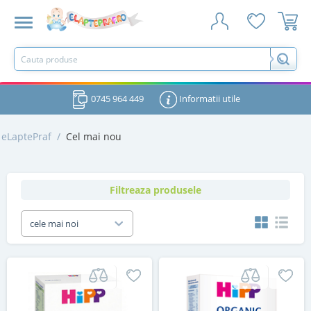
0745 964 449
Informatii utile
eLaptePraf
/
Cel mai nou
Filtreaza produsele
cele mai noi