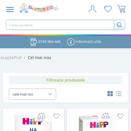
0745 964 449
Informatii utile
eLaptePraf
/
Cel mai nou
Filtreaza produsele
cele mai noi