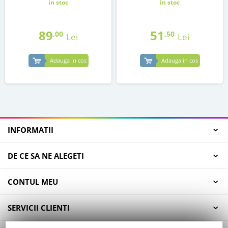
in stoc
in stoc
89
51
,00
,50
Lei
Lei
Adauga in cos
Adauga in cos
INFORMATII
DE CE SA NE ALEGETI
CONTUL MEU
SERVICII CLIENTI