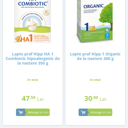
Lapte praf Hipp HA 1
Lapte praf Hipp 1 Organic
Combiotic hipoalergenic de
de la nastere 300 g
la nastere 350 g
in stoc
in stoc
47
30
,50
,00
Lei
Lei
Adauga in cos
Adauga in cos