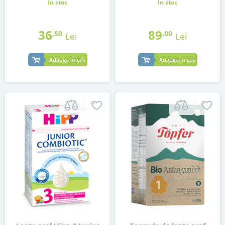
in stoc
in stoc
36
89
,50
,00
Lei
Lei
Adauga in cos
Adauga in cos