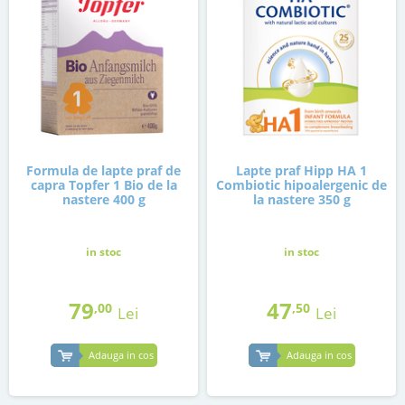
Formula de lapte praf de
Lapte praf Hipp HA 1
capra Topfer 1 Bio de la
Combiotic hipoalergenic de
nastere 400 g
la nastere 350 g
in stoc
in stoc
79
47
,00
,50
Lei
Lei
Adauga in cos
Adauga in cos