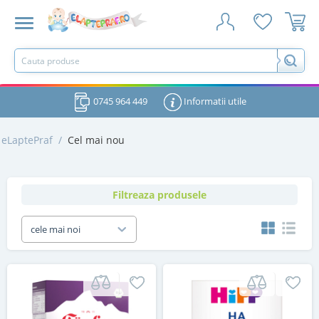
0745 964 449
Informatii utile
eLaptePraf
/
Cel mai nou
Filtreaza produsele
cele mai noi