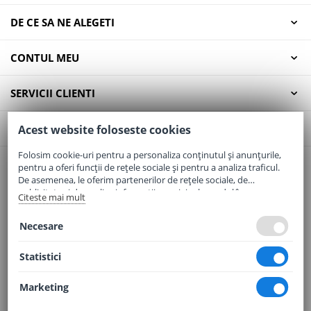
DE CE SA NE ALEGETI
CONTUL MEU
SERVICII CLIENTI
CONTACT
Acest website foloseste cookies
Folosim cookie-uri pentru a personaliza conținutul și anunțurile,
pentru a oferi funcții de rețele sociale și pentru a analiza traficul.
Email:
office@elaptepraf.ro
De asemenea, le oferim partenerilor de rețele sociale, de
Telefon:
0745-964-449
publicitate și de analize informații cu privire la modul în care
Citeste mai mult
folosiți site-ul nostru. Aceștia le pot combina cu alte informații
Adresa:
Sos. Borsului, Nr. 20, Oradea, Jud. Bihor
oferite de dvs. sau culese în urma folosirii serviciilor lor.
Necesare
Statistici
Marketing