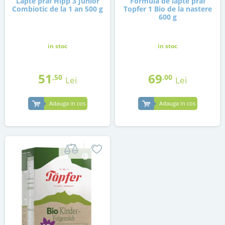
Lapte praf Hipp 3 Junior
Formula de lapte praf
Combiotic de la 1 an 500 g
Topfer 1 Bio de la nastere
600 g
in stoc
in stoc
51
69
,50
,00
Lei
Lei
Adauga in cos
Adauga in cos