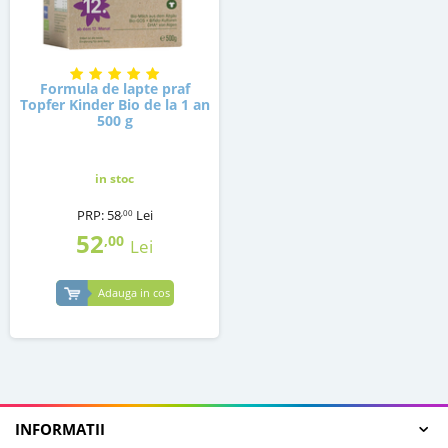
Formula de lapte praf
Topfer Kinder Bio de la 1 an
500 g
in stoc
PRP:
58
Lei
,00
52
,00
Lei
Adauga in cos
INFORMATII