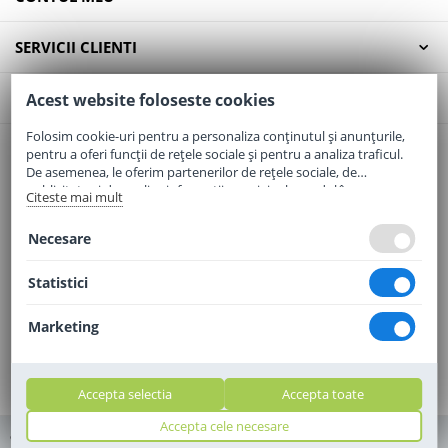
SERVICII CLIENTI
CONTACT
Acest website foloseste cookies
Folosim cookie-uri pentru a personaliza conținutul și anunțurile,
pentru a oferi funcții de rețele sociale și pentru a analiza traficul.
Email:
office@elaptepraf.ro
De asemenea, le oferim partenerilor de rețele sociale, de
Telefon:
0745-964-449
publicitate și de analize informații cu privire la modul în care
Citeste mai mult
folosiți site-ul nostru. Aceștia le pot combina cu alte informații
Adresa:
Sos. Borsului, Nr. 20, Oradea, Jud. Bihor
oferite de dvs. sau culese în urma folosirii serviciilor lor.
Necesare
Statistici
Marketing
Accepta selectia
Accepta toate
Accepta cele necesare
© 2010 - 2010 - 2026 elaptepraf.ro. Toate drepturile rezervate