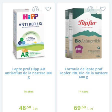
Lapte praf Hipp AR
Formula de lapte praf
antireflux de la nastere 300
Topfer PRE Bio de la nastere
g
600 g
in stoc
in stoc
48
69
,50
,50
Lei
Lei