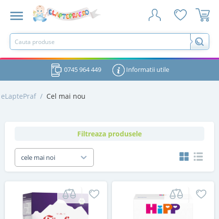
0745 964 449
Informatii utile
eLaptePraf
/
Cel mai nou
Filtreaza produsele
cele mai noi