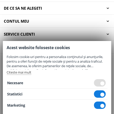
DE CE SA NE ALEGETI
CONTUL MEU
SERVICII CLIENTI
CONTACT
Acest website foloseste cookies
Folosim cookie-uri pentru a personaliza conținutul și anunțurile,
pentru a oferi funcții de rețele sociale și pentru a analiza traficul.
Email:
office@elaptepraf.ro
De asemenea, le oferim partenerilor de rețele sociale, de
Telefon:
0745-964-449
publicitate și de analize informații cu privire la modul în care
Citeste mai mult
folosiți site-ul nostru. Aceștia le pot combina cu alte informații
Adresa:
Sos. Borsului, Nr. 20, Oradea, Jud. Bihor
oferite de dvs. sau culese în urma folosirii serviciilor lor.
Necesare
Statistici
Marketing