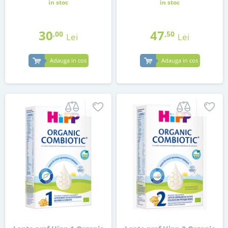
in stoc
in stoc
30
47
,00
,50
Lei
Lei
Adauga in cos
Adauga in cos