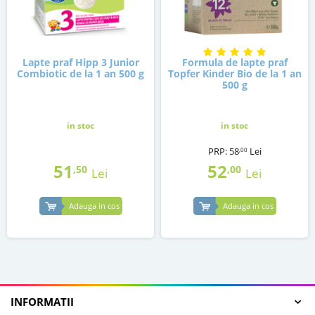
Lapte praf Hipp 3 Junior
Formula de lapte praf
Combiotic de la 1 an 500 g
Topfer Kinder Bio de la 1 an
500 g
in stoc
in stoc
PRP:
58
Lei
,00
51
52
,50
,00
Lei
Lei
Adauga in cos
Adauga in cos
INFORMATII