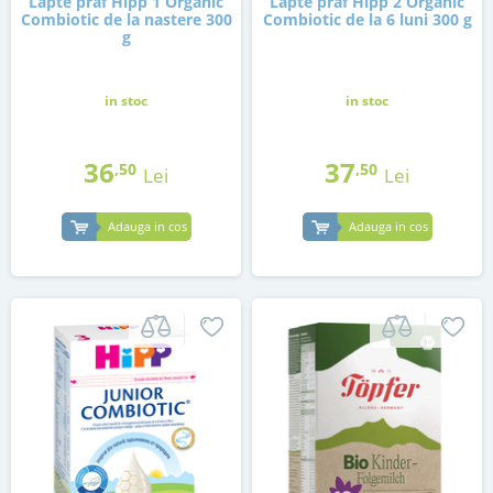
Lapte praf Hipp 1 Organic
Lapte praf Hipp 2 Organic
Combiotic de la nastere 300
Combiotic de la 6 luni 300 g
g
in stoc
in stoc
36
37
,50
,50
Lei
Lei
Adauga in cos
Adauga in cos