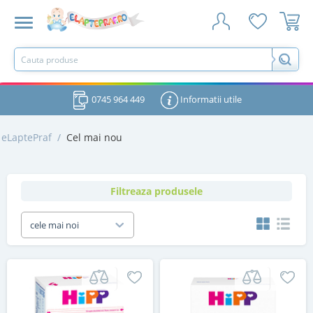
0745 964 449
Informatii utile
eLaptePraf
/
Cel mai nou
Filtreaza produsele
cele mai noi