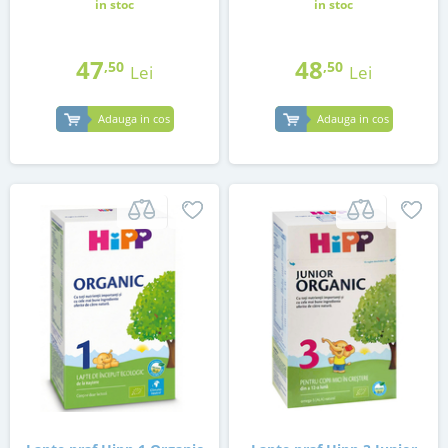
in stoc
in stoc
47
48
,50
,50
Lei
Lei
Adauga in cos
Adauga in cos