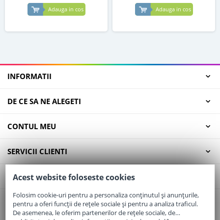
Adauga in cos
Adauga in cos
INFORMATII
DE CE SA NE ALEGETI
CONTUL MEU
SERVICII CLIENTI
CONTACT
Acest website foloseste cookies
Folosim cookie-uri pentru a personaliza conținutul și anunțurile,
pentru a oferi funcții de rețele sociale și pentru a analiza traficul.
Email:
office@elaptepraf.ro
De asemenea, le oferim partenerilor de rețele sociale, de
Telefon:
0745-964-449