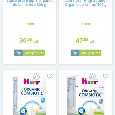
Lapte praf Hipp 1 Organic
Lapte praf Hipp 3 Junior
de la nastere 300 g
Organic de la 1 an 500 g
in stoc
in stoc
30
47
,00
,50
Lei
Lei
Adauga in cos
Adauga in cos