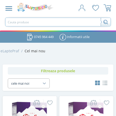
0745 964 449
Informatii utile
eLaptePraf
/
Cel mai nou
Filtreaza produsele
cele mai noi