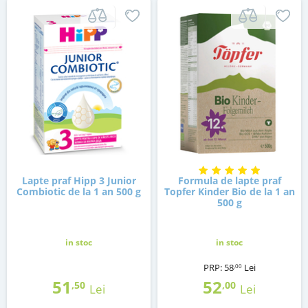
Lapte praf Hipp 3 Junior
Formula de lapte praf
Combiotic de la 1 an 500 g
Topfer Kinder Bio de la 1 an
500 g
in stoc
in stoc
PRP:
58
Lei
,00
51
52
,50
,00
Lei
Lei