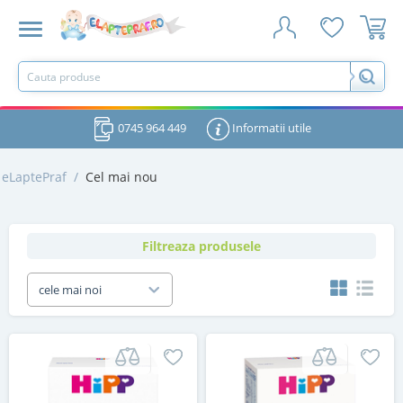
0745 964 449
Informatii utile
eLaptePraf
/
Cel mai nou
Filtreaza produsele
cele mai noi