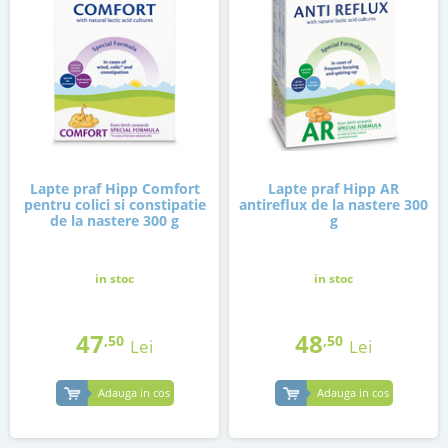
Lapte praf Hipp Comfort
Lapte praf Hipp AR
pentru colici si constipatie
antireflux de la nastere 300
de la nastere 300 g
g
in stoc
in stoc
47
48
,50
,50
Lei
Lei
Adauga in cos
Adauga in cos