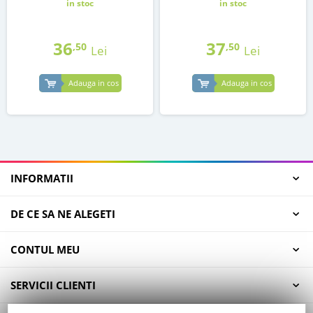
in stoc
in stoc
36
37
,50
,50
Lei
Lei
Adauga in cos
Adauga in cos
INFORMATII
DE CE SA NE ALEGETI
CONTUL MEU
SERVICII CLIENTI