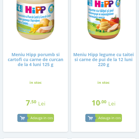
Meniu Hipp porumb si
Meniu Hipp legume cu taitei
cartofi cu carne de curcan
si carne de pui de la 12 luni
de la 4 luni 125 g
220 g
in stoc
in stoc
7
10
,50
,00
Lei
Lei
Adauga in cos
Adauga in cos