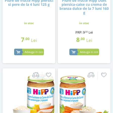
Piure de fructe Hipp piersici
Piure de fructe Hipp Duet
si pere de la 4 luni 125 g
piersica-caise cu crema de
branza dulce de la 7 luni 160
g
in stoc
in stoc
PRP:
9
Lei
,50
7
8
,00
,00
Lei
Lei
Adauga in cos
Adauga in cos