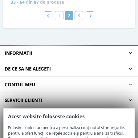
33
-
64
din
87
de produse
1
2
3
INFORMATII
DE CE SA NE ALEGETI
CONTUL MEU
SERVICII CLIENTI
CONTACT
Acest website foloseste cookies
Folosim cookie-uri pentru a personaliza conținutul și anunțurile,
pentru a oferi funcții de rețele sociale și pentru a analiza traficul.
Email:
office@elaptepraf.ro