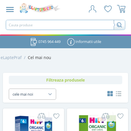
0745 964 449
Informatii utile
eLaptePraf
/
Cel mai nou
Filtreaza produsele
cele mai noi