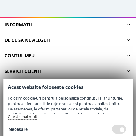
INFORMATII
DE CE SA NE ALEGETI
CONTUL MEU
SERVICII CLIENTI
CONTACT
Acest website foloseste cookies
Folosim cookie-uri pentru a personaliza conținutul și anunțurile,
pentru a oferi funcții de rețele sociale și pentru a analiza traficul.
Email:
office@elaptepraf.ro
De asemenea, le oferim partenerilor de rețele sociale, de
Telefon:
0745-964-449
publicitate și de analize informații cu privire la modul în care
Citeste mai mult
folosiți site-ul nostru. Aceștia le pot combina cu alte informații
Adresa:
Sos. Borsului, Nr. 20, Oradea, Jud. Bihor
oferite de dvs. sau culese în urma folosirii serviciilor lor.
Necesare