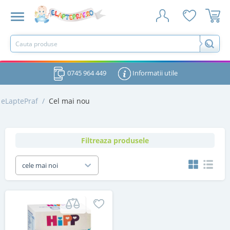
0745 964 449
Informatii utile
eLaptePraf
/
Cel mai nou
Filtreaza produsele
cele mai noi