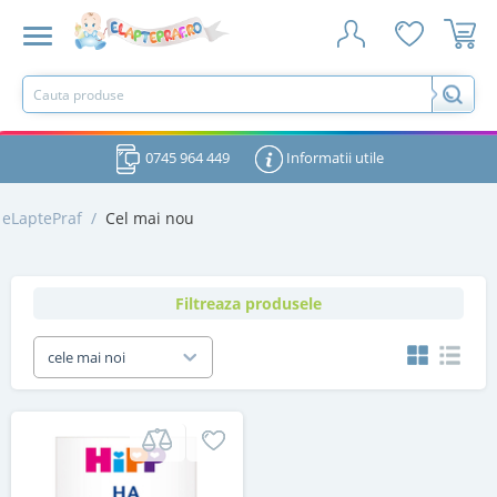
0745 964 449
Informatii utile
eLaptePraf
/
Cel mai nou
Filtreaza produsele
cele mai noi