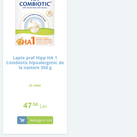
Lapte praf Hipp HA 1
Combiotic hipoalergenic de
la nastere 350 g
in stoc
47
,50
Lei
Adauga in cos