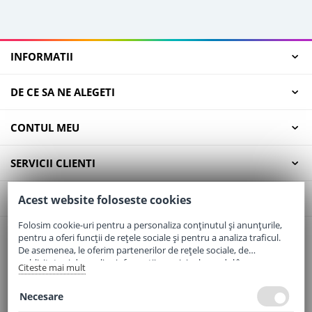
INFORMATII
DE CE SA NE ALEGETI
CONTUL MEU
SERVICII CLIENTI
CONTACT
Acest website foloseste cookies
Folosim cookie-uri pentru a personaliza conținutul și anunțurile,
pentru a oferi funcții de rețele sociale și pentru a analiza traficul.
Email:
office@elaptepraf.ro
De asemenea, le oferim partenerilor de rețele sociale, de
Telefon:
0745-964-449
publicitate și de analize informații cu privire la modul în care
Citeste mai mult
folosiți site-ul nostru. Aceștia le pot combina cu alte informații
Adresa:
Sos. Borsului, Nr. 20, Oradea, Jud. Bihor
oferite de dvs. sau culese în urma folosirii serviciilor lor.
Necesare