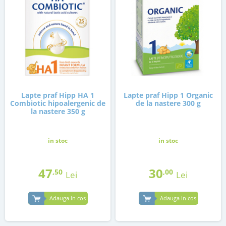
Lapte praf Hipp HA 1
Lapte praf Hipp 1 Organic
Combiotic hipoalergenic de
de la nastere 300 g
la nastere 350 g
in stoc
in stoc
47
30
,50
,00
Lei
Lei
Adauga in cos
Adauga in cos