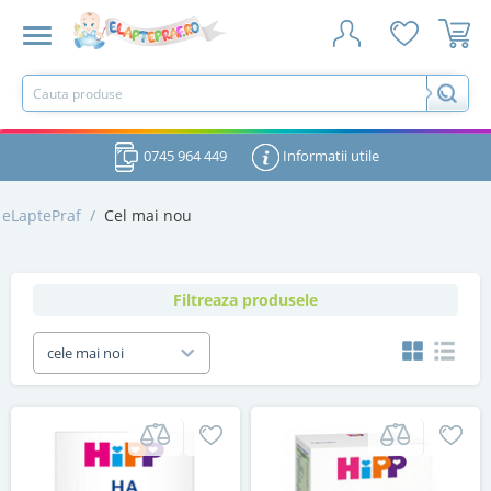
0745 964 449
Informatii utile
eLaptePraf
/
Cel mai nou
Filtreaza produsele
cele mai noi