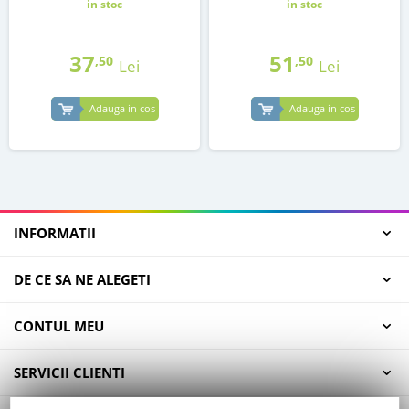
in stoc
in stoc
37
51
,50
,50
Lei
Lei
Adauga in cos
Adauga in cos
INFORMATII
DE CE SA NE ALEGETI
CONTUL MEU
SERVICII CLIENTI