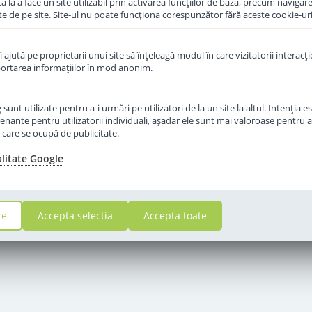
 la a face un site utilizabil prin activarea funcţiilor de bază, precum navigare
te de pe site. Site-ul nu poate funcţiona corespunzător fără aceste cookie-uri
îi ajută pe proprietarii unui site să înţeleagă modul în care vizitatorii interacţ
aportarea informaţiilor în mod anonim.
unt utilizate pentru a-i urmări pe utilizatori de la un site la altul. Intenţia es
enante pentru utilizatorii individuali, aşadar ele sunt mai valoroase pentru a
ţe care se ocupă de publicitate.
alitate Google
re
Accepta selectia
Accepta toate