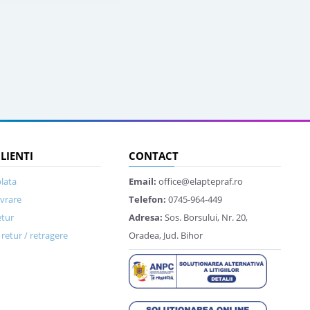
CLIENTI
CONTACT
lata
Email:
office@elaptepraf.ro
ivrare
Telefon:
0745-964-449
etur
Adresa:
Sos. Borsului, Nr. 20,
retur / retragere
Oradea, Jud. Bihor