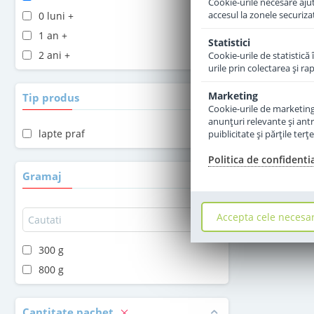
Cookie-urile necesare ajută
accesul la zonele securiza
0 luni +
1 an +
Statistici
2 ani +
Cookie-urile de statistică 
urile prin colectarea şi r
Marketing
Tip produs
Cookie-urile de marketing s
anunţuri relevante şi antr
lapte praf
puiblicitate şi părţile ter
Politica de confidenti
Gramaj
Accepta cele necesa
300 g
800 g
Cantitate pachet