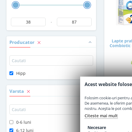
-
Lapte pra
Producator
Combiotic d
Hipp
3
Acest website folose
Varsta
Folosim cookie-uri pentru a 
De asemenea, le oferim parten
nostru. Aceștia le pot combin
Citeste mai mult
0-6 luni
Necesare
6-12 luni