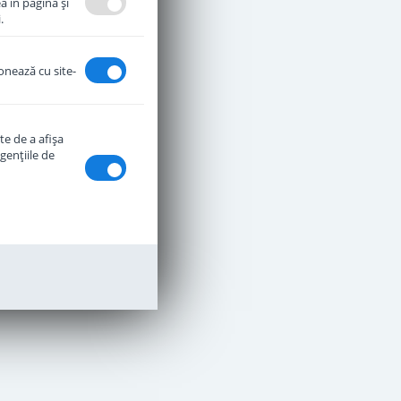
a în pagină şi
.
ionează cu site-
te de a afişa
genţiile de