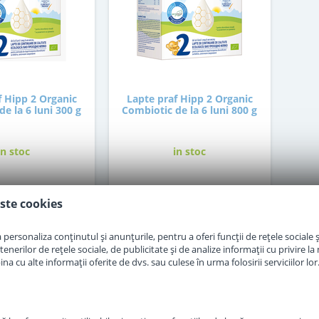
f Hipp 2 Organic
Lapte praf Hipp 2 Organic
e la 6 luni 300 g
Combiotic de la 6 luni 800 g
in stoc
in stoc
7
87
,50
,00
Lei
Lei
ste cookies
personaliza conținutul și anunțurile, pentru a oferi funcții de rețele sociale și
Adauga in cos
Adauga in cos
erilor de rețele sociale, de publicitate și de analize informații cu privire la m
a cu alte informații oferite de dvs. sau culese în urma folosirii serviciilor lor