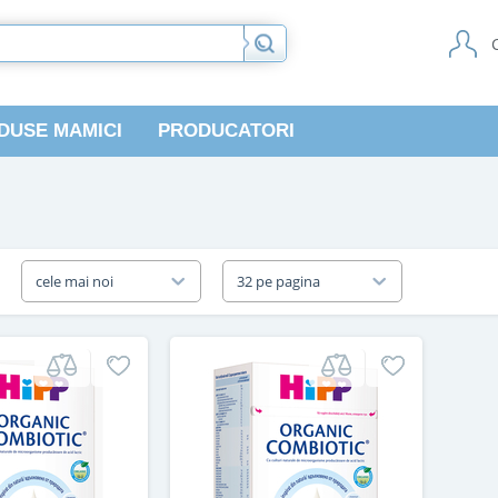
DUSE MAMICI
PRODUCATORI
a
cele mai noi
32 pe pagina