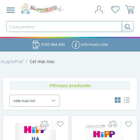
0745 964 449
Informatii utile
eLaptePraf
/
Cel mai nou
Filtreaza produsele
cele mai noi