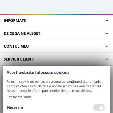
INFORMATII
DE CE SA NE ALEGETI
CONTUL MEU
SERVICII CLIENTI
CONTACT
Acest website foloseste cookies
Folosim cookie-uri pentru a personaliza conținutul și anunțurile,
pentru a oferi funcții de rețele sociale și pentru a analiza traficul.
Email:
office@elaptepraf.ro
De asemenea, le oferim partenerilor de rețele sociale, de
Telefon:
0745-964-449
publicitate și de analize informații cu privire la modul în care
Citeste mai mult
folosiți site-ul nostru. Aceștia le pot combina cu alte informații
Adresa:
Sos. Borsului, Nr. 20, Oradea, Jud. Bihor
oferite de dvs. sau culese în urma folosirii serviciilor lor.
Necesare