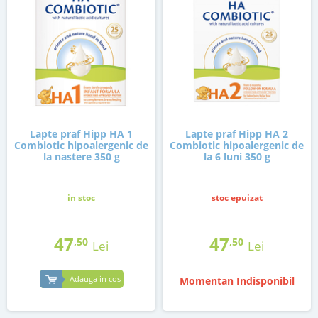
Lapte praf Hipp HA 1
Lapte praf Hipp HA 2
Combiotic hipoalergenic de
Combiotic hipoalergenic de
la nastere 350 g
la 6 luni 350 g
in stoc
stoc epuizat
47
47
,50
,50
Lei
Lei
Adauga in cos
Momentan Indisponibil