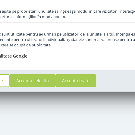
îi ajută pe proprietarii unui site să înţeleagă modul în care vizitatorii interacţ
aportarea informaţiilor în mod anonim.
unt utilizate pentru a-i urmări pe utilizatori de la un site la altul. Intenţia es
enante pentru utilizatorii individuali, aşadar ele sunt mai valoroase pentru a
ţe care se ocupă de publicitate.
alitate Google
re
Accepta selectia
Accepta toate