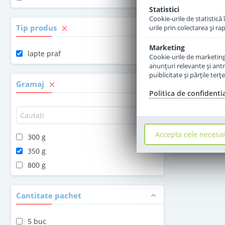
Statistici
Cookie-urile de statistică 
Tip produs
urile prin colectarea şi r
Marketing
lapte praf
Cookie-urile de marketing s
anunţuri relevante şi antr
puiblicitate şi părţile ter
Gramaj
Politica de confidenti
Accepta cele necesa
300 g
350 g
800 g
Cantitate pachet
5 buc