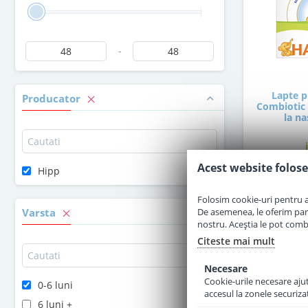
-
Lapte p
Producator
Combiotic 
la na
Acest website folose
Hipp
4
Folosim cookie-uri pentru a 
De asemenea, le oferim parten
Varsta
nostru. Aceștia le pot combin
Citeste mai mult
Necesare
Cookie-urile necesare ajută
0-6 luni
accesul la zonele securiza
6 luni +