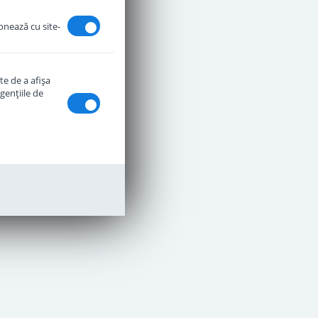
ionează cu site-
te de a afişa
genţiile de