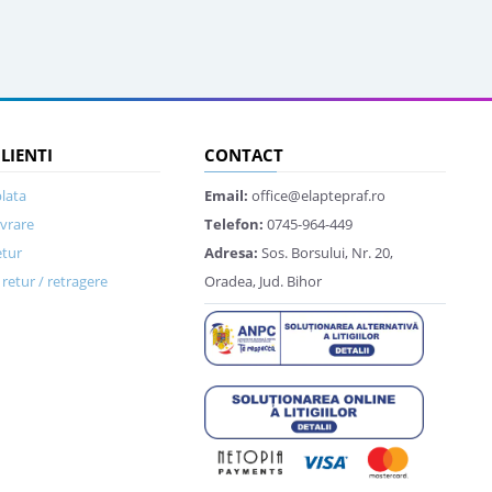
CLIENTI
CONTACT
lata
Email:
office@elaptepraf.ro
ivrare
Telefon:
0745-964-449
etur
Adresa:
Sos. Borsului, Nr. 20,
retur / retragere
Oradea, Jud. Bihor