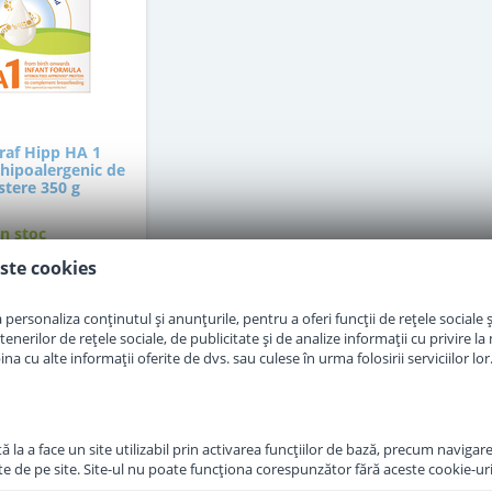
raf Hipp HA 1
hipoalergenic de
stere 350 g
in stoc
ste cookies
7
,50
Lei
personaliza conținutul și anunțurile, pentru a oferi funcții de rețele sociale și
erilor de rețele sociale, de publicitate și de analize informații cu privire la m
a cu alte informații oferite de dvs. sau culese în urma folosirii serviciilor lor
Adauga in cos
 la a face un site utilizabil prin activarea funcţiilor de bază, precum navigare
te de pe site. Site-ul nu poate funcţiona corespunzător fără aceste cookie-uri