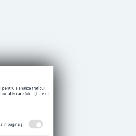
 pentru a analiza traficul.
odul în care folosiți site-ul
.
a în pagină şi
.