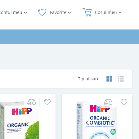
Contul meu
Favorite
Cosul meu
Tip afisare