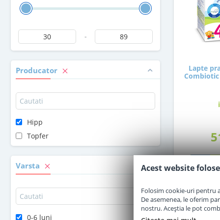
-
Lapte pra
Producator
Combiotic 
Hipp
5
Topfer
Varsta
Acest website folose
Folosim cookie-uri pentru a 
De asemenea, le oferim parten
nostru. Aceștia le pot combin
0-6 luni