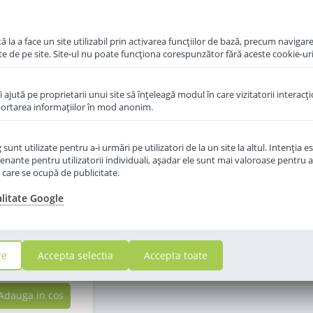
 la a face un site utilizabil prin activarea funcţiilor de bază, precum navigare
te de pe site. Site-ul nu poate funcţiona corespunzător fără aceste cookie-uri
îi ajută pe proprietarii unui site să înţeleagă modul în care vizitatorii interacţ
aportarea informaţiilor în mod anonim.
unt utilizate pentru a-i urmări pe utilizatori de la un site la altul. Intenţia es
f Hipp 1 Organic
enante pentru utilizatorii individuali, aşadar ele sunt mai valoroase pentru a
de la nastere 800
ţe care se ocupă de publicitate.
g
alitate Google
in stoc
9
re
Accepta selectia
Accepta toate
,00
Lei
Adauga in cos