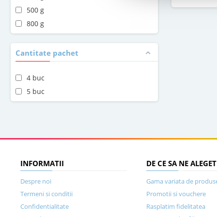
500 g
800 g
Cantitate pachet
4 buc
5 buc
INFORMATII
DE CE SA NE ALEGET
Despre noi
Gama variata de produs
Termeni si conditii
Promotii si vouchere
Confidentialitate
Rasplatim fidelitatea