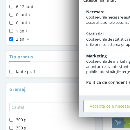
Citeste mai mult
6-12 luni
Necesare
0 luni +
Cookie-urile necesare ajută
accesul la zonele securiza
6 luni +
1 an +
Statistici
2 ani +
Cookie-urile de statistică 
urile prin colectarea şi r
Marketing
Tip produs
Cookie-urile de marketing s
Lapte pra
anunţuri relevante şi antr
Combiotic 
lapte praf
puiblicitate şi părţile ter
Politica de confidenti
Gramaj
8
Accepta cele necesa
300 g
350 g