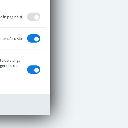
a în pagină şi
.
ionează cu site-
te de a afişa
genţiile de