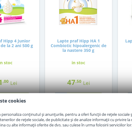
f Hipp 4 Junior
Lapte praf Hipp HA 1
Lap
de la 2 ani 500 g
Combiotic hipoalergenic de
la nastere 350 g
in stoc
in stoc
1
47
,00
,50
Lei
Lei
Adauga in cos
Adauga in cos
ste cookies
personaliza conținutul și anunțurile, pentru a oferi funcții de rețele sociale și
erilor de rețele sociale, de publicitate și de analize informații cu privire la m
a cu alte informații oferite de dvs. sau culese în urma folosirii serviciilor lor