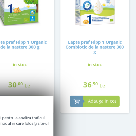
te praf Hipp 1 Organic
Lapte praf Hipp 1 Organic
de la nastere 300 g
Combiotic de la nastere 300
g
in stoc
in stoc
30
36
,00
,50
Lei
Lei
Adauga in cos
Adauga in cos
 pentru a analiza traficul.
odul în care folosiți site-ul
.