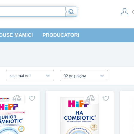
DUSE MAMICI
PRODUCATORI
a
cele mai noi
32 pe pagina