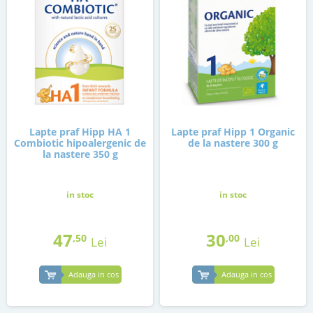
Lapte praf Hipp HA 1
Lapte praf Hipp 1 Organic
Combiotic hipoalergenic de
de la nastere 300 g
la nastere 350 g
in stoc
in stoc
47
30
,50
,00
Lei
Lei
Adauga in cos
Adauga in cos