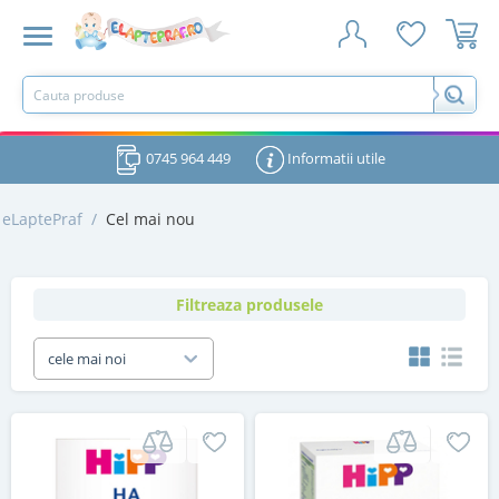
0745 964 449
Informatii utile
eLaptePraf
/
Cel mai nou
Filtreaza produsele
cele mai noi