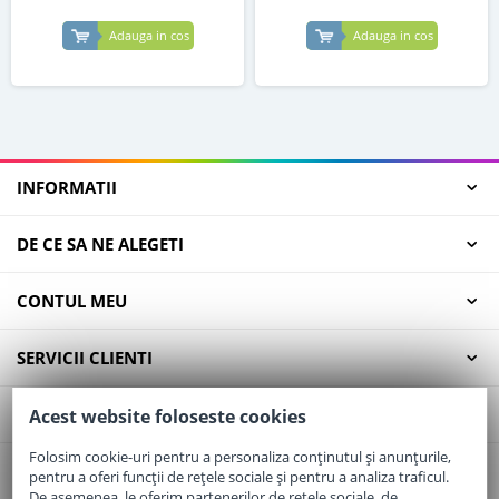
Adauga in cos
Adauga in cos
INFORMATII
DE CE SA NE ALEGETI
CONTUL MEU
SERVICII CLIENTI
CONTACT
Acest website foloseste cookies
Folosim cookie-uri pentru a personaliza conținutul și anunțurile,
pentru a oferi funcții de rețele sociale și pentru a analiza traficul.
Email:
office@elaptepraf.ro
De asemenea, le oferim partenerilor de rețele sociale, de