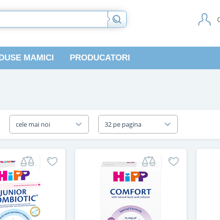
DUSE MAMICI
PRODUCATORI
a
cele mai noi
32 pe pagina