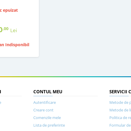
c epuizat
0
,00
Lei
n Indisponibil
I
CONTUL MEU
SERVICII 
e
Autentificare
Metode de p
Creare cont
Metode de l
Comenzile mele
Politica de r
Lista de preferinte
Formular de 