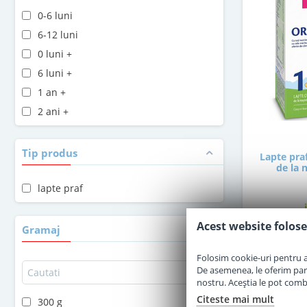
0-6 luni
6-12 luni
0 luni +
6 luni +
1 an +
2 ani +
Tip produs
Lapte pra
de la 
lapte praf
Acest website folose
Gramaj
3
Folosim cookie-uri pentru a 
De asemenea, le oferim parten
nostru. Aceștia le pot combin
Citeste mai mult
300 g