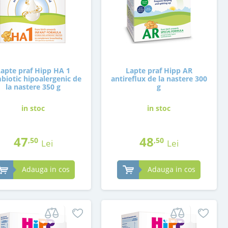
Lapte praf Hipp HA 1
Lapte praf Hipp AR
biotic hipoalergenic de
antireflux de la nastere 300
la nastere 350 g
g
in stoc
in stoc
47
48
,50
,50
Lei
Lei
Adauga in cos
Adauga in cos