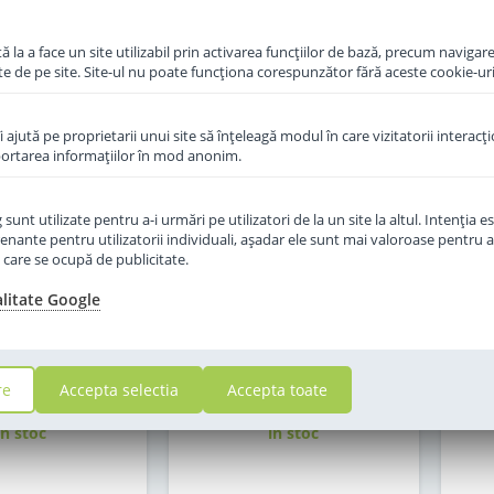
 la a face un site utilizabil prin activarea funcţiilor de bază, precum navigare
te de pe site. Site-ul nu poate funcţiona corespunzător fără aceste cookie-uri
îi ajută pe proprietarii unui site să înţeleagă modul în care vizitatorii interacţ
aportarea informaţiilor în mod anonim.
unt utilizate pentru a-i urmări pe utilizatori de la un site la altul. Intenţia es
enante pentru utilizatorii individuali, aşadar ele sunt mai valoroase pentru a
ţe care se ocupă de publicitate.
alitate Google
f Hipp 2 Organic
Lapte praf Hipp 2 Organic
La
e la 6 luni 300 g
Combiotic de la 6 luni 800 g
Com
re
Accepta selectia
Accepta toate
in stoc
in stoc