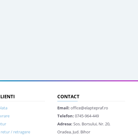
CLIENTI
CONTACT
lata
Email:
office@elaptepraf.ro
ivrare
Telefon:
0745-964-449
etur
Adresa:
Sos. Borsului, Nr. 20,
retur / retragere
Oradea, Jud. Bihor