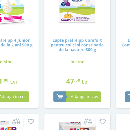
f Hipp 4 Junior
Lapte praf Hipp Comfort
de la 2 ani 500 g
pentru colici si constipatie
Com
de la nastere 300 g
in stoc
in stoc
1
47
,00
,50
Lei
Lei
Adauga in cos
Adauga in cos