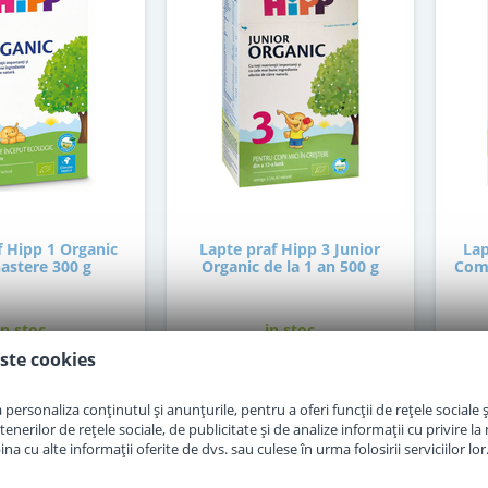
f Hipp 1 Organic
Lapte praf Hipp 3 Junior
Lap
nastere 300 g
Organic de la 1 an 500 g
Comb
in stoc
in stoc
ste cookies
0
47
,00
,50
Lei
Lei
personaliza conținutul și anunțurile, pentru a oferi funcții de rețele sociale și
erilor de rețele sociale, de publicitate și de analize informații cu privire la m
a cu alte informații oferite de dvs. sau culese în urma folosirii serviciilor lor
Adauga in cos
Adauga in cos