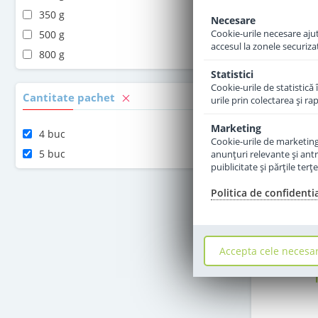
350 g
Necesare
Cookie-urile necesare ajută
500 g
accesul la zonele securiza
800 g
Statistici
Cookie-urile de statistică 
Cantitate pachet
urile prin colectarea şi r
Marketing
4 buc
Cookie-urile de marketing s
5 buc
anunţuri relevante şi antr
puiblicitate şi părţile ter
Politica de confidenti
Lapte pra
Combiotic d
Accepta cele necesa