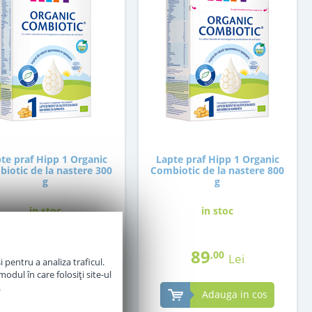
te praf Hipp 1 Organic
Lapte praf Hipp 1 Organic
iotic de la nastere 300
Combiotic de la nastere 800
g
g
in stoc
in stoc
36
89
,50
,00
Lei
Lei
 pentru a analiza traficul.
odul în care folosiți site-ul
.
Adauga in cos
Adauga in cos