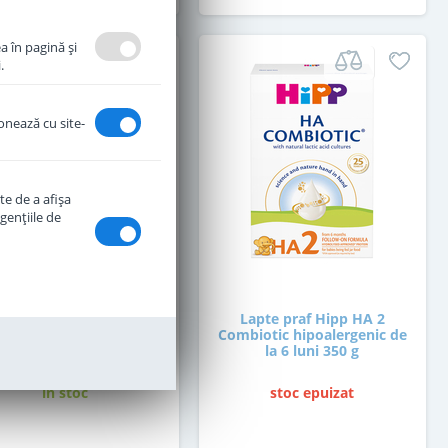
a în pagină şi
.
ionează cu site-
te de a afişa
genţiile de
pte praf Hipp 3 Junior
Lapte praf Hipp HA 2
biotic de la 1 an 500 g
Combiotic hipoalergenic de
la 6 luni 350 g
in stoc
stoc epuizat