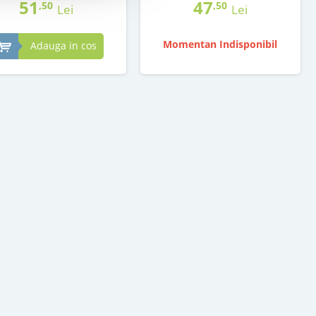
51
47
,50
,50
Lei
Lei
Momentan Indisponibil
Adauga in cos