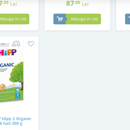
7
87
,50
,00
Lei
Lei
Adauga in cos
Adauga in cos
f Hipp 2 Organic
 6 luni 300 g