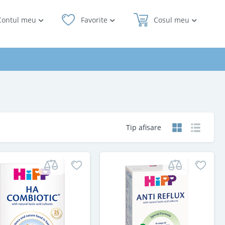
Contul meu
Favorite
Cosul meu
Tip afisare