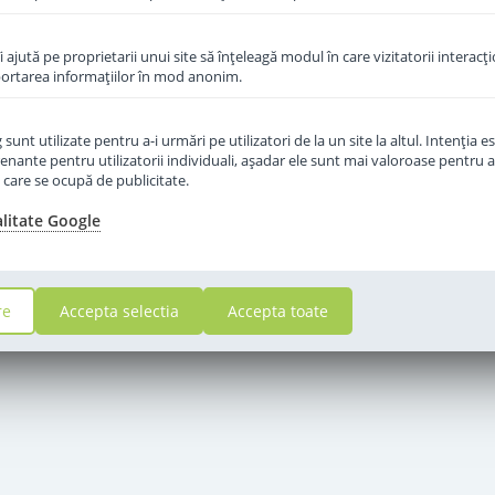
îi ajută pe proprietarii unui site să înţeleagă modul în care vizitatorii interacţ
aportarea informaţiilor în mod anonim.
unt utilizate pentru a-i urmări pe utilizatori de la un site la altul. Intenţia es
enante pentru utilizatorii individuali, aşadar ele sunt mai valoroase pentru a
ţe care se ocupă de publicitate.
alitate Google
re
Accepta selectia
Accepta toate