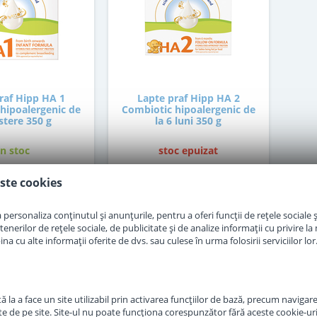
raf Hipp HA 1
Lapte praf Hipp HA 2
hipoalergenic de
Combiotic hipoalergenic de
stere 350 g
la 6 luni 350 g
in stoc
stoc epuizat
ste cookies
7
47
,50
,50
Lei
Lei
personaliza conținutul și anunțurile, pentru a oferi funcții de rețele sociale și
erilor de rețele sociale, de publicitate și de analize informații cu privire la m
Momentan Indisponibil
Adauga in cos
a cu alte informații oferite de dvs. sau culese în urma folosirii serviciilor lor
 la a face un site utilizabil prin activarea funcţiilor de bază, precum navigare
te de pe site. Site-ul nu poate funcţiona corespunzător fără aceste cookie-uri