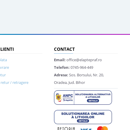
CLIENTI
CONTACT
lata
Email:
office@elaptepraf.ro
ivrare
Telefon:
0745-964-449
etur
Adresa:
Sos. Borsului, Nr. 20,
retur / retragere
Oradea, Jud. Bihor