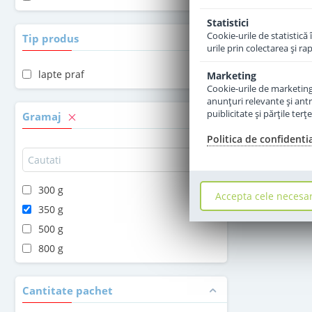
Statistici
Cookie-urile de statistică 
Tip produs
urile prin colectarea şi r
lapte praf
Marketing
Cookie-urile de marketing s
anunţuri relevante şi antr
puiblicitate şi părţile ter
Gramaj
Politica de confidenti
300 g
Accepta cele necesa
350 g
500 g
800 g
Cantitate pachet