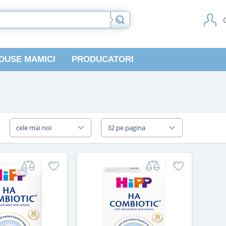
DUSE MAMICI
PRODUCATORI
a
cele mai noi
32 pe pagina