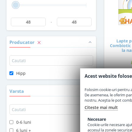
-
Lapte p
Producator
Combiotic 
la na
Hipp
Acest website folose
4
Folosim cookie-uri pentru a 
Varsta
De asemenea, le oferim parten
nostru. Aceștia le pot combin
Citeste mai mult
Necesare
0-6 luni
Cookie-urile necesare ajută
accesul la zonele securiza
6 luni +