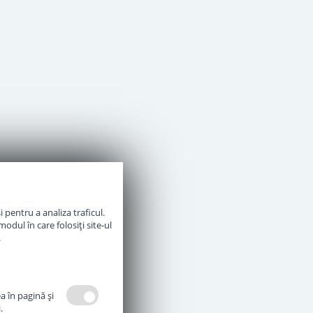
 pentru a analiza traficul.
odul în care folosiți site-ul
.
a în pagină şi
.