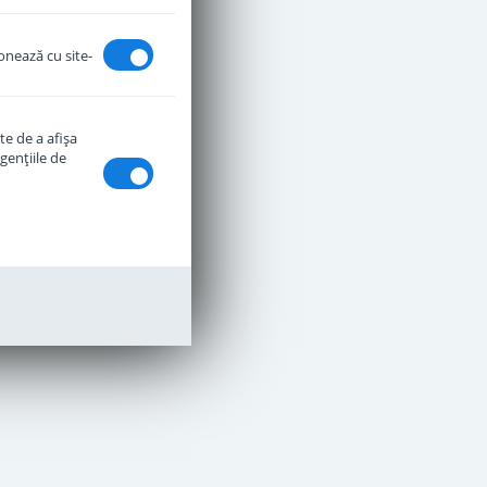
ionează cu site-
te de a afişa
genţiile de