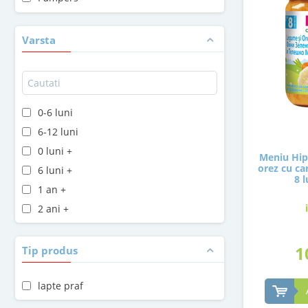
Penaten
Plasmon
Varsta
Sudocrem
Topfer
0-6 luni
6-12 luni
0 luni +
Meniu Hip
orez cu car
6 luni +
8 l
1 an +
2 ani +
1
Tip produs
lapte praf