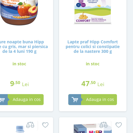
ure noapte buna Hipp
Lapte praf Hipp Comfort
e cu gris, mar si piersica
pentru colici si constipatie
de la 4 luni 190 g
de la nastere 300 g
in stoc
in stoc
9
47
,50
,50
Lei
Lei
Adauga in cos
Adauga in cos