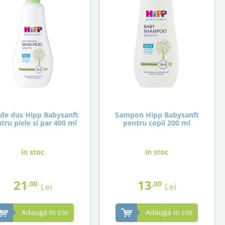
 de dus Hipp Babysanft
Sampon Hipp Babysanft
tru piele si par 400 ml
pentru copii 200 ml
in stoc
in stoc
21
13
,00
,00
Lei
Lei
Adauga in cos
Adauga in cos