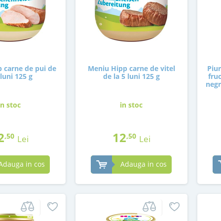
 carne de pui de
Meniu Hipp carne de vitel
Piur
 luni 125 g
de la 5 luni 125 g
fru
negr
in stoc
in stoc
2
12
,50
,50
Lei
Lei
Adauga in cos
Adauga in cos