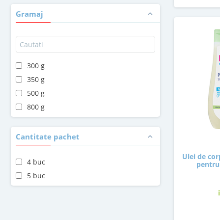
Gramaj
300 g
350 g
500 g
800 g
Cantitate pachet
Ulei de co
4 buc
pentru
5 buc