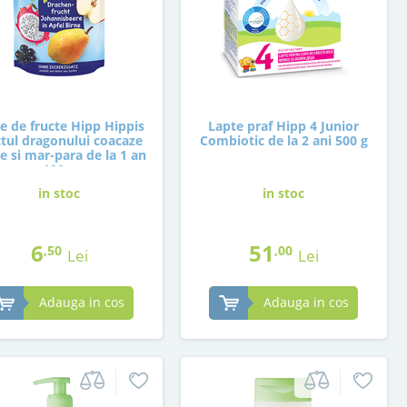
e de fructe Hipp Hippis
Lapte praf Hipp 4 Junior
ctul dragonului coacaze
Combiotic de la 2 ani 500 g
e si mar-para de la 1 an
100 g
in stoc
in stoc
6
51
,50
,00
Lei
Lei
Adauga in cos
Adauga in cos