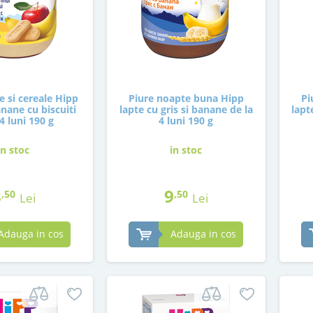
e si cereale Hipp
Piure noapte buna Hipp
Pi
nane cu biscuiti
lapte cu gris si banane de la
lapt
 4 luni 190 g
4 luni 190 g
in stoc
in stoc
8
9
,50
,50
Lei
Lei
Adauga in cos
Adauga in cos