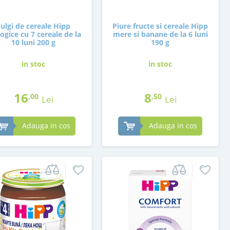
Fulgi de cereale Hipp
Piure fructe si cereale Hipp
ogice cu 7 cereale de la
mere si banane de la 6 luni
10 luni 200 g
190 g
in stoc
in stoc
16
8
,00
,50
Lei
Lei
Adauga in cos
Adauga in cos