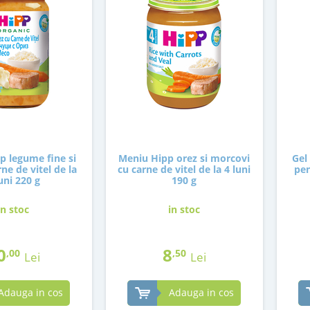
p legume fine si
Meniu Hipp orez si morcovi
Gel
ne de vitel de la
cu carne de vitel de la 4 luni
pen
uni 220 g
190 g
in stoc
in stoc
0
8
,00
,50
Lei
Lei
Adauga in cos
Adauga in cos