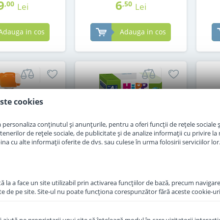
9
6
,00
,50
Lei
Lei
Adauga in cos
Adauga in cos
ste cookies
personaliza conținutul și anunțurile, pentru a oferi funcții de rețele sociale și
erilor de rețele sociale, de publicitate și de analize informații cu privire la m
a cu alte informații oferite de dvs. sau culese în urma folosirii serviciilor lor
 la a face un site utilizabil prin activarea funcţiilor de bază, precum navigare
te de pe site. Site-ul nu poate funcţiona corespunzător fără aceste cookie-uri
p Hippis mango,
Cereale Hipp fara lapte
Pas
asiunii, pere si
primul ovaz al copilului de
Org
 la 1 an 100 g
la 4 luni 200 g