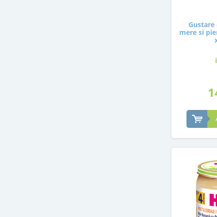
Gustare 
mere si pier
1