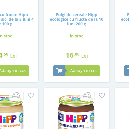
cu fructe Hipp
Fulgi de cereale Hipp
sici de la 5 luni 4
ecologice cu fructe de la 10
ecol
x 100 g
luni 200 g
in stoc
in stoc
4
16
,50
,00
Lei
Lei
Adauga in cos
Adauga in cos