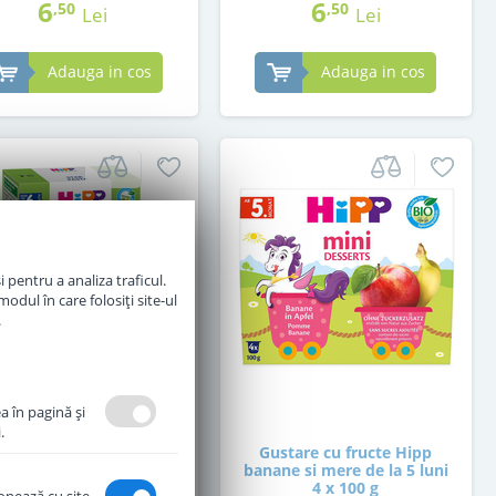
6
6
,50
,50
Lei
Lei
Adauga in cos
Adauga in cos
 pentru a analiza traficul.
odul în care folosiți site-ul
.
a în pagină şi
.
te pentru bebelusi HiPP
Gustare cu fructe Hipp
anic Baby Pasta de la 6
banane si mere de la 5 luni
luni 320 g
4 x 100 g