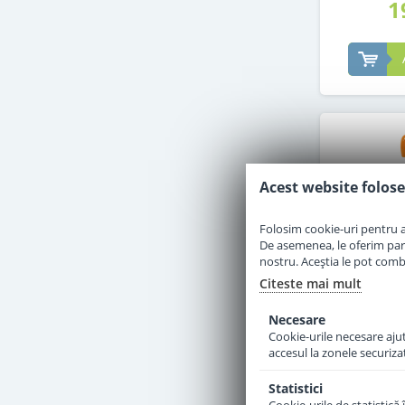
1
Acest website folose
Folosim cookie-uri pentru a 
De asemenea, le oferim parten
nostru. Aceștia le pot combin
Citeste mai mult
Necesare
Cookie-urile necesare ajută
accesul la zonele securiza
Piure Hip
fructul p
Statistici
mere de