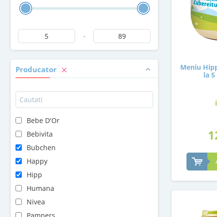
-
Meniu Hipp
Producator
la 5
Bebe D'Or
1
Bebivita
Bubchen
Happy
Hipp
Humana
Nivea
Pampers