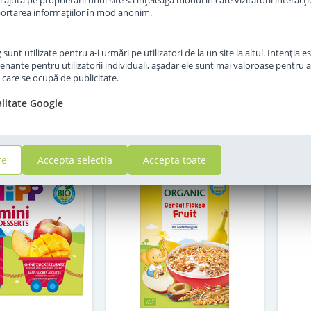
îi ajută pe proprietarii unui site să înţeleagă modul în care vizitatorii interacţ
aportarea informaţiilor în mod anonim.
in stoc
in stoc
unt utilizate pentru a-i urmări pe utilizatori de la un site la altul. Intenţia es
6
16
enante pentru utilizatorii individuali, aşadar ele sunt mai valoroase pentru a
,50
,00
Lei
Lei
ţe care se ocupă de publicitate.
alitate Google
Adauga in cos
Adauga in cos
re
Accepta selectia
Accepta toate