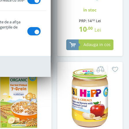
ionează cu site-
in stoc
in stoc
PRP:
14
Lei
,50
te de a afişa
17
10
genţiile de
,50
,00
Lei
Lei
Adauga in cos
Adauga in cos