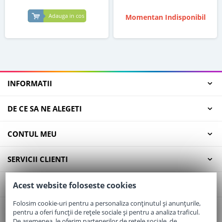
Adauga in cos
Momentan Indisponibil
INFORMATII
DE CE SA NE ALEGETI
CONTUL MEU
SERVICII CLIENTI
CONTACT
Acest website foloseste cookies
Folosim cookie-uri pentru a personaliza conținutul și anunțurile,
pentru a oferi funcții de rețele sociale și pentru a analiza traficul.
Email:
office@elaptepraf.ro
De asemenea, le oferim partenerilor de rețele sociale, de