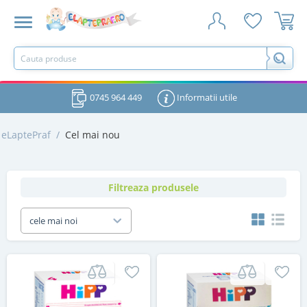
0745 964 449
Informatii utile
eLaptePraf
/
Cel mai nou
Filtreaza produsele
cele mai noi