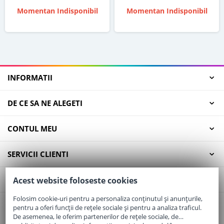
Momentan Indisponibil
Momentan Indisponibil
INFORMATII
DE CE SA NE ALEGETI
CONTUL MEU
SERVICII CLIENTI
CONTACT
Acest website foloseste cookies
Folosim cookie-uri pentru a personaliza conținutul și anunțurile,
pentru a oferi funcții de rețele sociale și pentru a analiza traficul.
Email:
office@elaptepraf.ro
De asemenea, le oferim partenerilor de rețele sociale, de
Telefon:
0745-964-449