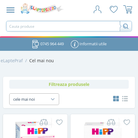
0745 964 449
Informatii utile
eLaptePraf
/
Cel mai nou
Filtreaza produsele
cele mai noi