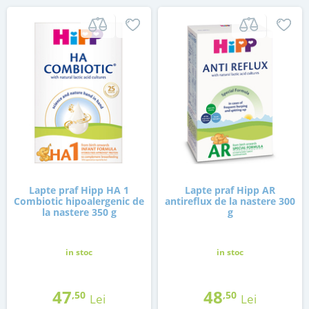
Lapte praf Hipp HA 1
Lapte praf Hipp AR
Combiotic hipoalergenic de
antireflux de la nastere 300
la nastere 350 g
g
in stoc
in stoc
47
48
,50
,50
Lei
Lei