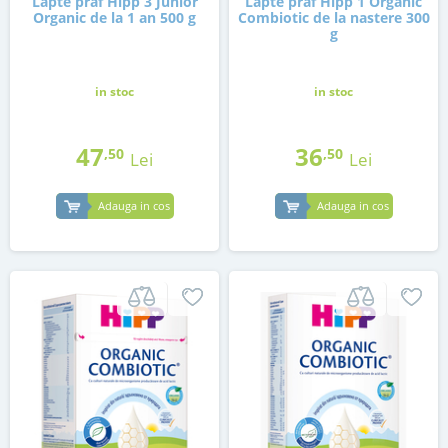
Lapte praf Hipp 3 Junior
Lapte praf Hipp 1 Organic
Organic de la 1 an 500 g
Combiotic de la nastere 300
g
in stoc
in stoc
47
36
,50
,50
Lei
Lei
Adauga in cos
Adauga in cos