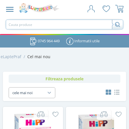
0745 964 449
Informatii utile
eLaptePraf
/
Cel mai nou
Filtreaza produsele
cele mai noi