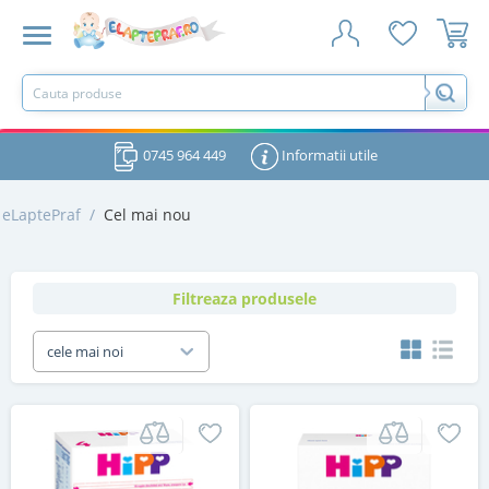
0745 964 449
Informatii utile
eLaptePraf
/
Cel mai nou
Filtreaza produsele
cele mai noi