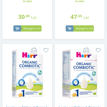
in stoc
in stoc
30
47
,00
,50
Lei
Lei
Adauga in cos
Adauga in cos