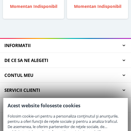
Momentan Indisponibil
Momentan Indisponibil
INFORMATII
DE CE SA NE ALEGETI
CONTUL MEU
SERVICII CLIENTI
CONTACT
Acest website foloseste cookies
Folosim cookie-uri pentru a personaliza conținutul și anunțurile,
pentru a oferi funcții de rețele sociale și pentru a analiza traficul.
Email:
office@elaptepraf.ro
De asemenea, le oferim partenerilor de rețele sociale, de
Telefon:
0745-964-449