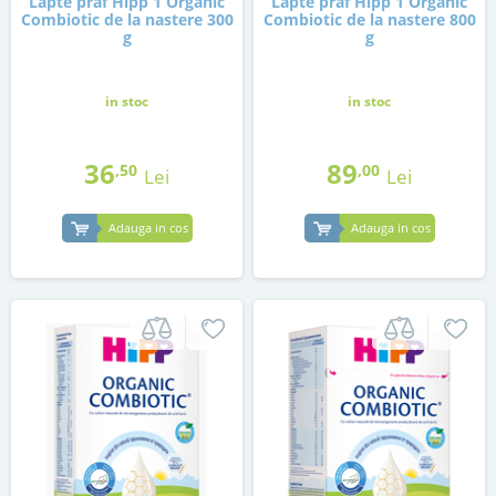
Lapte praf Hipp 1 Organic
Lapte praf Hipp 1 Organic
Combiotic de la nastere 300
Combiotic de la nastere 800
g
g
in stoc
in stoc
36
89
,50
,00
Lei
Lei
Adauga in cos
Adauga in cos