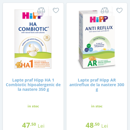
Lapte praf Hipp HA 1
Lapte praf Hipp AR
Combiotic hipoalergenic de
antireflux de la nastere 300
la nastere 350 g
g
in stoc
in stoc
47
48
,50
,50
Lei
Lei