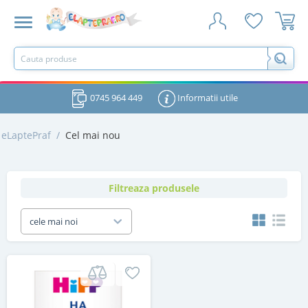
0745 964 449
Informatii utile
eLaptePraf
/
Cel mai nou
Filtreaza produsele
cele mai noi