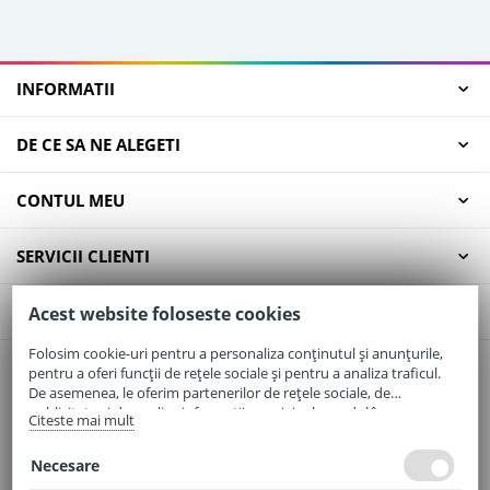
INFORMATII
DE CE SA NE ALEGETI
CONTUL MEU
SERVICII CLIENTI
CONTACT
Acest website foloseste cookies
Folosim cookie-uri pentru a personaliza conținutul și anunțurile,
pentru a oferi funcții de rețele sociale și pentru a analiza traficul.
Email:
office@elaptepraf.ro
De asemenea, le oferim partenerilor de rețele sociale, de
Telefon:
0745-964-449
publicitate și de analize informații cu privire la modul în care
Citeste mai mult
folosiți site-ul nostru. Aceștia le pot combina cu alte informații
Adresa:
Sos. Borsului, Nr. 20, Oradea, Jud. Bihor
oferite de dvs. sau culese în urma folosirii serviciilor lor.
Necesare