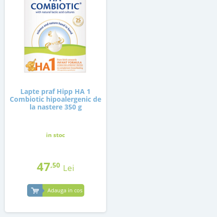
Lapte praf Hipp HA 1
Combiotic hipoalergenic de
la nastere 350 g
in stoc
47
,50
Lei
Adauga in cos