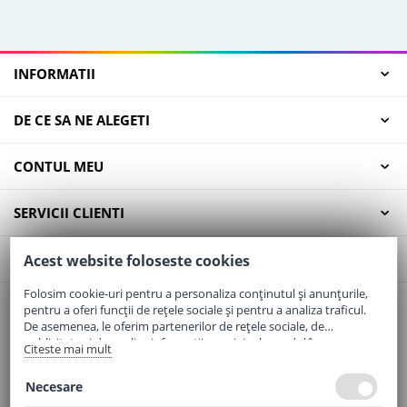
INFORMATII
DE CE SA NE ALEGETI
CONTUL MEU
SERVICII CLIENTI
CONTACT
Acest website foloseste cookies
Folosim cookie-uri pentru a personaliza conținutul și anunțurile,
pentru a oferi funcții de rețele sociale și pentru a analiza traficul.
Email:
office@elaptepraf.ro
De asemenea, le oferim partenerilor de rețele sociale, de
Telefon:
0745-964-449
publicitate și de analize informații cu privire la modul în care
Citeste mai mult
folosiți site-ul nostru. Aceștia le pot combina cu alte informații
Adresa:
Sos. Borsului, Nr. 20, Oradea, Jud. Bihor
oferite de dvs. sau culese în urma folosirii serviciilor lor.
Necesare