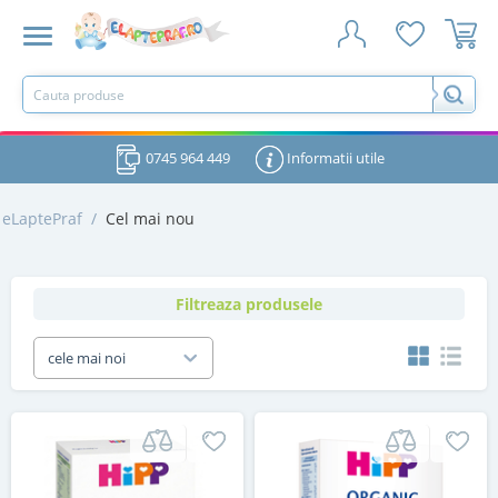
0745 964 449
Informatii utile
eLaptePraf
/
Cel mai nou
Filtreaza produsele
cele mai noi