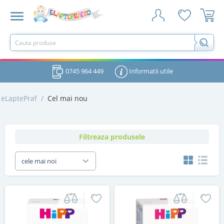
0745 964 449
Informatii utile
eLaptePraf
/
Cel mai nou
Filtreaza produsele
cele mai noi