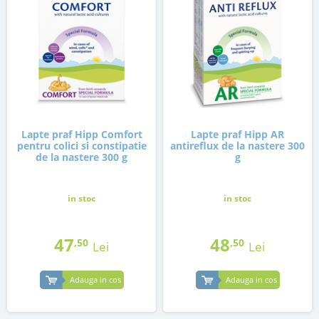
Lapte praf Hipp Comfort
Lapte praf Hipp AR
pentru colici si constipatie
antireflux de la nastere 300
de la nastere 300 g
g
in stoc
in stoc
47
48
,50
,50
Lei
Lei
Adauga in cos
Adauga in cos