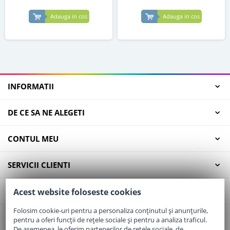
Adauga in cos
Adauga in cos
INFORMATII
DE CE SA NE ALEGETI
CONTUL MEU
SERVICII CLIENTI
CONTACT
Acest website foloseste cookies
Folosim cookie-uri pentru a personaliza conținutul și anunțurile,
pentru a oferi funcții de rețele sociale și pentru a analiza traficul.
Email:
office@elaptepraf.ro
De asemenea, le oferim partenerilor de rețele sociale, de