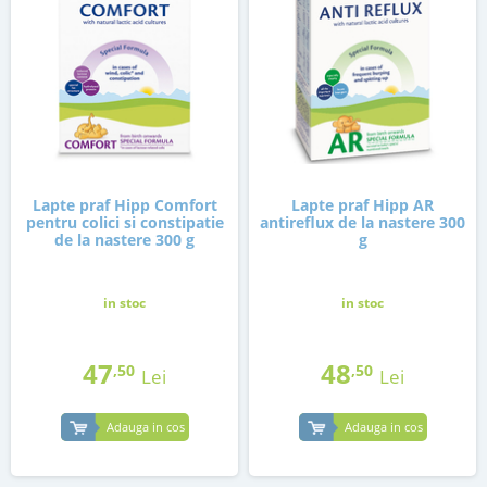
Lapte praf Hipp Comfort
Lapte praf Hipp AR
pentru colici si constipatie
antireflux de la nastere 300
de la nastere 300 g
g
in stoc
in stoc
47
48
,50
,50
Lei
Lei
Adauga in cos
Adauga in cos