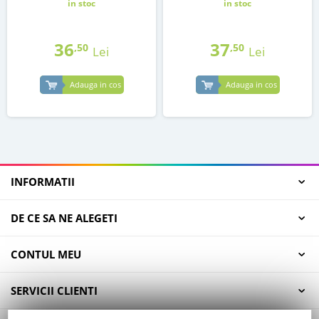
in stoc
in stoc
36
37
,50
,50
Lei
Lei
Adauga in cos
Adauga in cos
INFORMATII
DE CE SA NE ALEGETI
CONTUL MEU
SERVICII CLIENTI