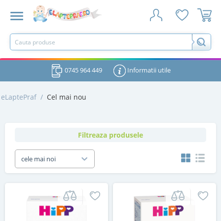
0745 964 449
Informatii utile
eLaptePraf
/
Cel mai nou
Filtreaza produsele
cele mai noi