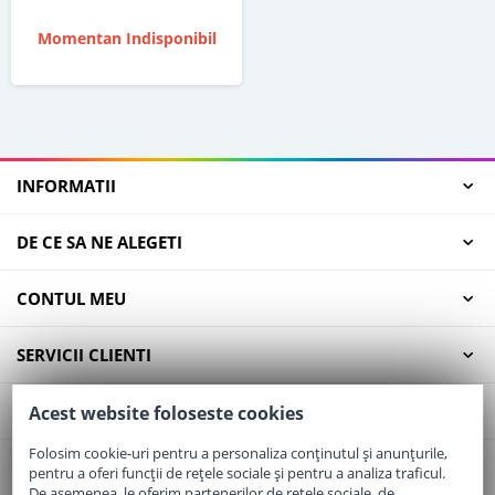
Momentan Indisponibil
INFORMATII
DE CE SA NE ALEGETI
CONTUL MEU
SERVICII CLIENTI
CONTACT
Acest website foloseste cookies
Folosim cookie-uri pentru a personaliza conținutul și anunțurile,
pentru a oferi funcții de rețele sociale și pentru a analiza traficul.
Email:
office@elaptepraf.ro
De asemenea, le oferim partenerilor de rețele sociale, de