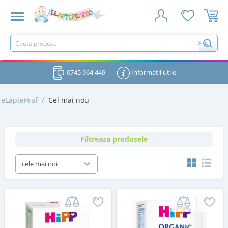
0745 964 449
Informatii utile
eLaptePraf
/
Cel mai nou
Filtreaza produsele
cele mai noi