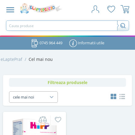
0745 964 449
Informatii utile
eLaptePraf
/
Cel mai nou
Filtreaza produsele
cele mai noi