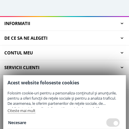
INFORMATII
DE CE SA NE ALEGETI
CONTUL MEU
SERVICII CLIENTI
CONTACT
Acest website foloseste cookies
Folosim cookie-uri pentru a personaliza conținutul și anunțurile,
pentru a oferi funcții de rețele sociale și pentru a analiza traficul.
Email:
office@elaptepraf.ro
De asemenea, le oferim partenerilor de rețele sociale, de
Telefon:
0745-964-449
publicitate și de analize informații cu privire la modul în care
Citeste mai mult
folosiți site-ul nostru. Aceștia le pot combina cu alte informații
Adresa:
Sos. Borsului, Nr. 20, Oradea, Jud. Bihor
oferite de dvs. sau culese în urma folosirii serviciilor lor.
Necesare