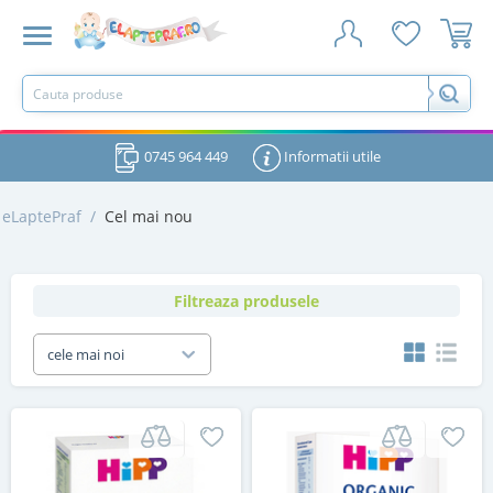
0745 964 449
Informatii utile
eLaptePraf
/
Cel mai nou
Filtreaza produsele
cele mai noi