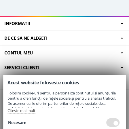
INFORMATII
DE CE SA NE ALEGETI
CONTUL MEU
SERVICII CLIENTI
CONTACT
Acest website foloseste cookies
Folosim cookie-uri pentru a personaliza conținutul și anunțurile,
pentru a oferi funcții de rețele sociale și pentru a analiza traficul.
Email:
office@elaptepraf.ro
De asemenea, le oferim partenerilor de rețele sociale, de
Telefon:
0745-964-449
publicitate și de analize informații cu privire la modul în care
Citeste mai mult
folosiți site-ul nostru. Aceștia le pot combina cu alte informații
Adresa:
Sos. Borsului, Nr. 20, Oradea, Jud. Bihor
oferite de dvs. sau culese în urma folosirii serviciilor lor.
Necesare