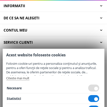
INFORMATII
DE CE SA NE ALEGETI
CONTUL MEU
SERVICII CLIENTI
CONTACT
Acest website foloseste cookies
Folosim cookie-uri pentru a personaliza conținutul și anunțurile,
pentru a oferi funcții de rețele sociale și pentru a analiza traficul.
Email:
office@elaptepraf.ro
De asemenea, le oferim partenerilor de rețele sociale, de
Telefon:
0745-964-449
publicitate și de analize informații cu privire la modul în care
Citeste mai mult
folosiți site-ul nostru. Aceștia le pot combina cu alte informații
Adresa:
Sos. Borsului, Nr. 20, Oradea, Jud. Bihor
oferite de dvs. sau culese în urma folosirii serviciilor lor.
Necesare
Statistici