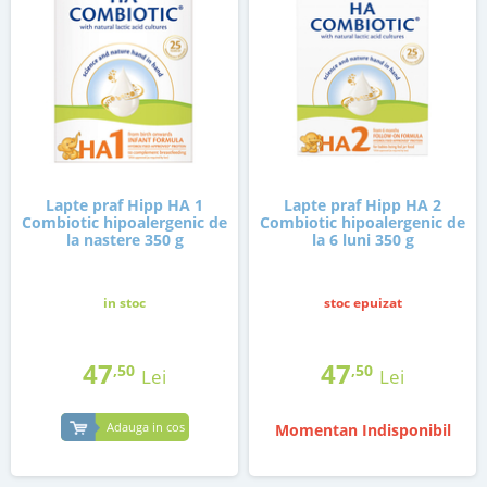
Lapte praf Hipp HA 1
Lapte praf Hipp HA 2
Combiotic hipoalergenic de
Combiotic hipoalergenic de
la nastere 350 g
la 6 luni 350 g
in stoc
stoc epuizat
47
47
,50
,50
Lei
Lei
Adauga in cos
Momentan Indisponibil