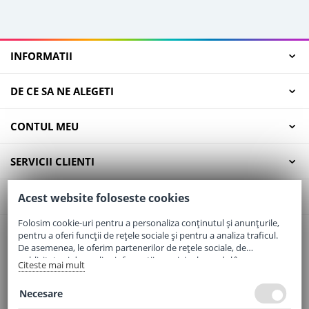
INFORMATII
DE CE SA NE ALEGETI
CONTUL MEU
SERVICII CLIENTI
CONTACT
Acest website foloseste cookies
Folosim cookie-uri pentru a personaliza conținutul și anunțurile,
pentru a oferi funcții de rețele sociale și pentru a analiza traficul.
Email:
office@elaptepraf.ro
De asemenea, le oferim partenerilor de rețele sociale, de
Telefon:
0745-964-449
publicitate și de analize informații cu privire la modul în care
Citeste mai mult
folosiți site-ul nostru. Aceștia le pot combina cu alte informații
Adresa:
Sos. Borsului, Nr. 20, Oradea, Jud. Bihor
oferite de dvs. sau culese în urma folosirii serviciilor lor.
Necesare