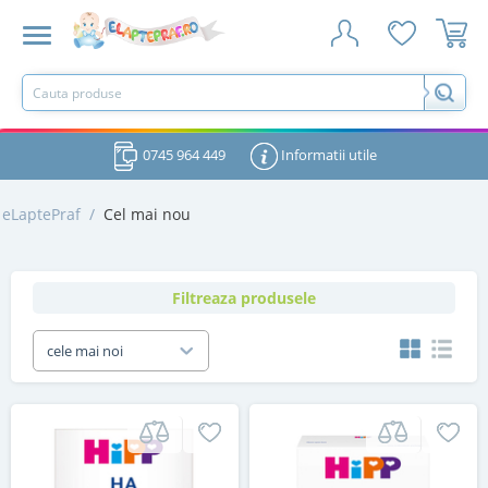
0745 964 449
Informatii utile
eLaptePraf
/
Cel mai nou
Filtreaza produsele
cele mai noi