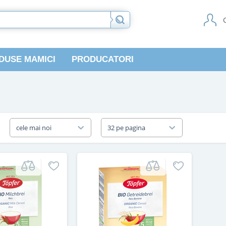
DUSE MAMICI
PRODUCATORI
a
cele mai noi
32 pe pagina