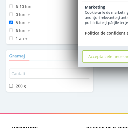
6-10 luni
Marketing
Cookie-urile de marketing s
0 luni +
anunţuri relevante şi antr
5 luni +
puiblicitate şi părţile ter
6 luni +
Politica de confidenti
1 an +
Gramaj
Accepta cele necesa
200 g