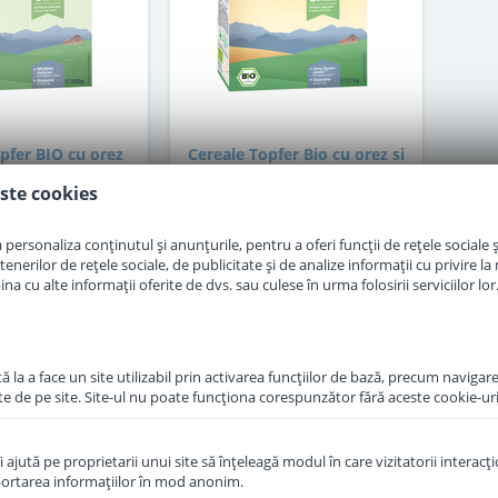
pfer BIO cu orez
Cereale Topfer Bio cu orez si
e la 5 luni 200 g
banane de la 5 luni 175 g
ste cookies
in stoc
stoc epuizat
personaliza conținutul și anunțurile, pentru a oferi funcții de rețele sociale și
erilor de rețele sociale, de publicitate și de analize informații cu privire la m
a cu alte informații oferite de dvs. sau culese în urma folosirii serviciilor lor
7
14
,00
,50
Lei
Lei
Momentan Indisponibil
Adauga in cos
 la a face un site utilizabil prin activarea funcţiilor de bază, precum navigare
te de pe site. Site-ul nu poate funcţiona corespunzător fără aceste cookie-uri
îi ajută pe proprietarii unui site să înţeleagă modul în care vizitatorii interacţ
aportarea informaţiilor în mod anonim.