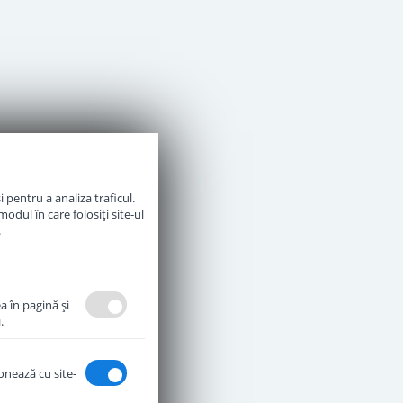
 pentru a analiza traficul.
odul în care folosiți site-ul
.
a în pagină şi
.
ionează cu site-