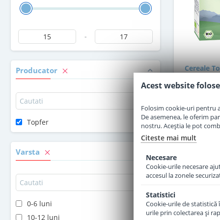
-
Cereale To
Producator
si lapte d
Acest website folose
Folosim cookie-uri pentru a 
De asemenea, le oferim parten
Topfer
nostru. Aceștia le pot combin
1
Citeste mai mult
Varsta
Necesare
Cookie-urile necesare ajută
accesul la zonele securiza
Statistici
0-6 luni
Cookie-urile de statistică 
urile prin colectarea şi r
10-12 luni