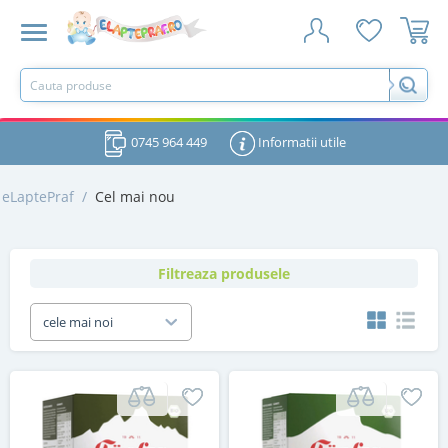
0745 964 449
Informatii utile
eLaptePraf
/
Cel mai nou
Filtreaza produsele
cele mai noi