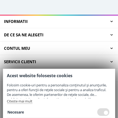
INFORMATII
DE CE SA NE ALEGETI
CONTUL MEU
SERVICII CLIENTI
CONTACT
Acest website foloseste cookies
Folosim cookie-uri pentru a personaliza conținutul și anunțurile,
pentru a oferi funcții de rețele sociale și pentru a analiza traficul.
Email:
office@elaptepraf.ro
De asemenea, le oferim partenerilor de rețele sociale, de
Telefon:
0745-964-449
publicitate și de analize informații cu privire la modul în care
Citeste mai mult
folosiți site-ul nostru. Aceștia le pot combina cu alte informații
Adresa:
Sos. Borsului, Nr. 20, Oradea, Jud. Bihor
oferite de dvs. sau culese în urma folosirii serviciilor lor.
Necesare