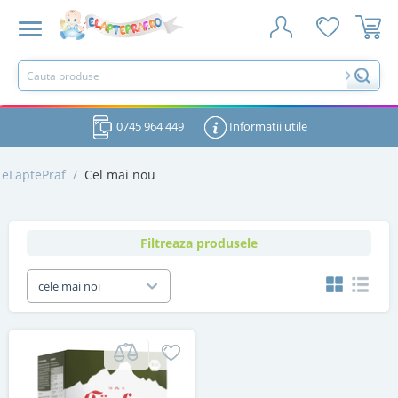
0745 964 449
Informatii utile
eLaptePraf
/
Cel mai nou
Filtreaza produsele
cele mai noi