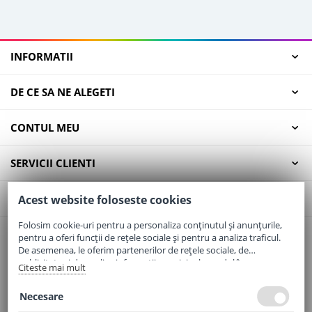
INFORMATII
DE CE SA NE ALEGETI
CONTUL MEU
SERVICII CLIENTI
CONTACT
Acest website foloseste cookies
Folosim cookie-uri pentru a personaliza conținutul și anunțurile,
pentru a oferi funcții de rețele sociale și pentru a analiza traficul.
Email:
office@elaptepraf.ro
De asemenea, le oferim partenerilor de rețele sociale, de
Telefon:
0745-964-449
publicitate și de analize informații cu privire la modul în care
Citeste mai mult
folosiți site-ul nostru. Aceștia le pot combina cu alte informații
Adresa:
Sos. Borsului, Nr. 20, Oradea, Jud. Bihor
oferite de dvs. sau culese în urma folosirii serviciilor lor.
Necesare