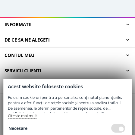
INFORMATII
DE CE SA NE ALEGETI
CONTUL MEU
SERVICII CLIENTI
CONTACT
Acest website foloseste cookies
Folosim cookie-uri pentru a personaliza conținutul și anunțurile,
pentru a oferi funcții de rețele sociale și pentru a analiza traficul.
Email:
office@elaptepraf.ro
De asemenea, le oferim partenerilor de rețele sociale, de
Telefon:
0745-964-449
publicitate și de analize informații cu privire la modul în care
Citeste mai mult
folosiți site-ul nostru. Aceștia le pot combina cu alte informații
Adresa:
Sos. Borsului, Nr. 20, Oradea, Jud. Bihor
oferite de dvs. sau culese în urma folosirii serviciilor lor.
Necesare