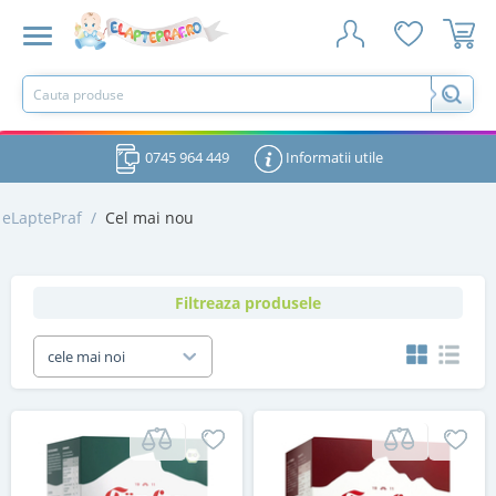
0745 964 449
Informatii utile
eLaptePraf
/
Cel mai nou
Filtreaza produsele
cele mai noi